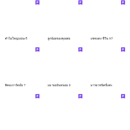
คำไม่ใหญ่แน่นะวิ
ลูกน้อยของคุณพ่อ
แชทแดง ขี้วีน V7
พิคอะการ์ดมั้ย ?
เเม่ ขอเงินหน่อย 3
มารยาทนิดนึงค่ะ