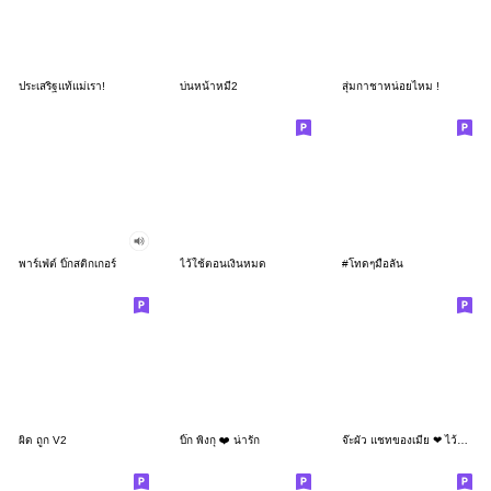
ประเสริฐแท้แม่เรา!
บ่นหน้าหมี2
สุ่มกาชาหน่อยไหม !
พาร์เฟ่ต์ บิ๊กสติกเกอร์
ไว้ใช้ตอนเงินหมด
#โทดๆมือลั่น
ผิด ถูก V2
บิ๊ก พิงกุ ❤️ น่ารัก
จ๊ะผัว แชทของเมีย ❤ ไว้คุยกับผัว