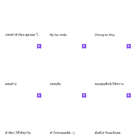
แชทคำหัวร้อน พูดบ่อย ใช้ประจำ
My fav smile
Chong-ko Boy
ผสมคำ2
แชทเมีย
ขอบคุณที่แจ้งให้ทราบ
คำฮิตๆ ใช้ได้ทุกวัน
คำโกหกยอดฮิต :-)
ตุ๊บตั๊บ3 รักแม่จังเลย