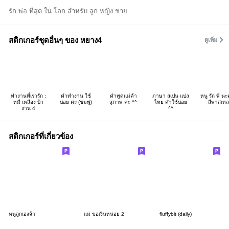
รัก พ่อ ที่สุด ใน โลก สำหรับ ลูก หญิง ชาย
สติกเกอร์ชุดอื่นๆ ของ หยาง4
ดูเพิ่ม
ทำงานที่เรารัก :
คำทำงาน ใช้
คำพูดแม่ค้า
ภาษา สเปน แปล
หนู รัก พี่ นะ
หมี เหลือง บ้า
บ่อย ค่ะ (ชมพู)
สุภาพ ค่ะ ^^
ไทย คำใช้บ่อย
สีพาสเทล
งาน 4
^^
สติกเกอร์ที่เกี่ยวข้อง
หนูลูกเองจ้า
เเม่ ขอเงินหน่อย 2
fluffybit (daily)