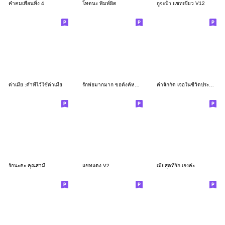
คำคมเพื่อนทิ้ง 4
โทดนะ พิมพ์ผิด
กูจะบ้า แชทเขียว V12
ด่าเมีย :คำที่ไว้ใช้ด่าเมีย
รักพ่อมากมาก ขอตังค์หน่อย
คำจิกกัด เจอในชีวิตประจำวัน
รักนะคะ คุณสามี
แชทแดง V2
เมียสุดที่รัก เองค่ะ