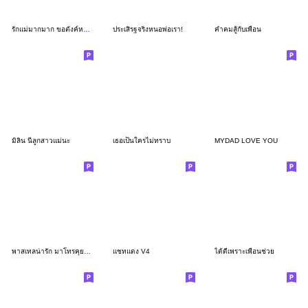
รักแม่มากมาก ขอตังค์หน่อย
ประเสิรฐจริงหนอพ่อเรา!
คำคมสู้กับเพื่อน
มิลิน นี่ลูกสาวแม่นะ
เธอเป็นใครไม่ทราบ
MYDAD LOVE YOU
พาสเทลน่ารัก มาโทรคุยกันจร้า
แชทแดง V4
ได้ดีเพราะเพื่อนช่วย