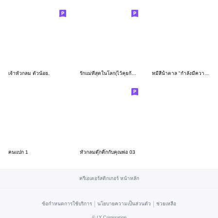
เจ้าหัวกลม ตัวน้อย.
รักแม่ที่สุดในโลก(ไว้คุยกับแม่)
หมีสีน้ำตาล "กำลังมีความรัก"V.2
คนแปก 1
หัวกลมดุ๊กดิ๊กกับคุณพ่อ 03
ครีเอเตอร์สติกเกอร์ หน้าหลัก
|
|
ข้อกำหนดการใช้บริการ
นโยบายความเป็นส่วนตัว
ช่วยเหลือ
©
LY Corporation