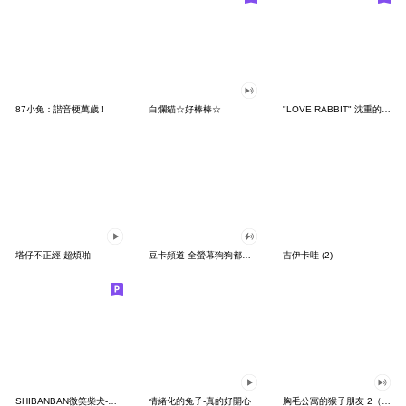
87小兔：諧音梗萬歲 !
白爛貓☆好棒棒☆
"LOVE RABBIT" 沈重的愛 台灣版
塔仔不正經 超煩啪
豆卡頻道-全螢幕狗狗都沒你上班累
吉伊卡哇 (2)
SHIBANBAN微笑柴犬-廢柴寶寶日常
情緒化的兔子-真的好開心
胸毛公寓的猴子朋友 2（有聲動態）