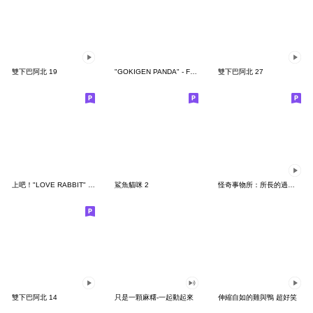
雙下巴阿北 19
"GOKIGEN PANDA" - Feeling / global
雙下巴阿北 27
上吧！"LOVE RABBIT" 台灣版
鯊魚貓咪 2
怪奇事物所：所長的過度繁殖
雙下巴阿北 14
只是一顆麻糬-一起動起來
伸縮自如的雞與鴨 超好笑