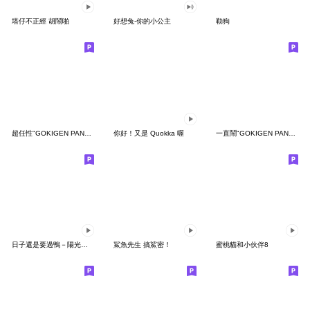
塔仔不正經 胡鬧啪
好想兔-你的小公主
勒狗
超任性"GOKIGEN PANDA" 台灣版
你好！又是 Quokka 喔
一直鬧"GOKIGEN PANDA" 台灣版
日子還是要過鴨－陽光開朗每一天鴨
鯊魚先生 搞鯊密！
蜜桃貓和小伙伴8