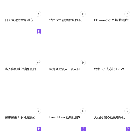
日子還是要過鴨-呱心一下鴨
法鬥皮古-說好的減肥呢(第15彈)
PP mini 小小企鵝-裝飾貼2
鹿人與泥鰍-社畜伯的日常有聲貼圖
動起來更煩人！煩人的貓咪3
幾米《月亮忘記了》25周年 x 晴天P莉
動來動去！不可思議的寶可夢貼圖
Love Mode 動態貼圖5
大頭兒 開心動動蠟筆貼