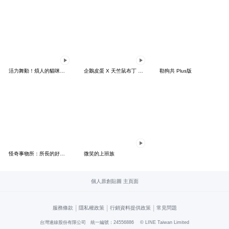
活力舞動！煩人的貓咪★迷你版 2
企鵝皮蛋 X 天竺鼠布丁 有點厭世
勒狗共 Plus版
怪奇事物所：所長的好日子要來力
微笑的上班族
個人原創貼圖 主頁面
|
|
|
服務條款
隱私權政策
行銷資料提供政策
常見問題
台灣連線股份有限公司 統一編號：24556886
© LINE Taiwan Limited