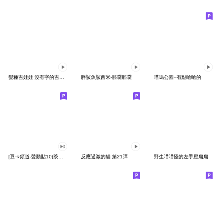
變種吉娃娃 沒有字的吉娃娃
胖鯊魚鯊西米-胚囉胚囉
喵嗚公園−有點嗆嗆的
[豆卡頻道-聲動貼10(茶寶丸日常篇)
反應過激的貓 第21彈
野生喵喵怪的左手壓扁扁