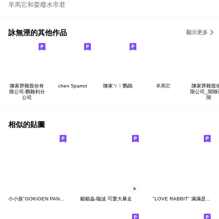
羊馬它和耍廢水市君
詠無湮的其他作品
顯示更多
陳家胖雞股份有
chen 5parrot
陳家ㄅㄚ鸚鵡
羊馬它
陳家胖雞股
限公司-鸚雞利分
限公司_閒聊
公司
間
相似的貼圖
小小孩"GOKIGEN PANDA" 台灣版
貓貓蟲-咖波 可愛大暴走
"LOVE RABBIT" 滿滿是愛 台灣版