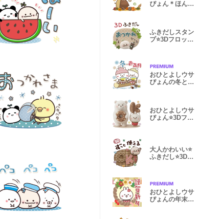
ぴょん＊ほんわ
か秋の日常
ふきだしスタン
プ⭐️3Dフロッキ
ー1
おひとよしウサ
ぴょんの冬とお
正月
おひとよしウサ
ぴょん⭐️3Dフロ
ッキー 2 夏
大人かわいい⭐️
ふきだし⭐️3Dフ
ロッキー2
おひとよしウサ
ぴょんの年末年
始 2【再販】