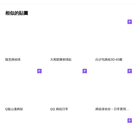
相似的貼圖
隨意媽祖情
大尾鬆獅表情貼
白沙屯媽祖3D-40圖
Q版山邊媽祖
QQ 媽祖日常
媽祖保佑你－日常實用大字報