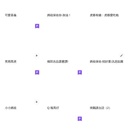
可愛喜龜
媽祖保佑你-加油！
虎爺有錢：虎爺愛吃炮
兇萌黑虎
糧田吉品霹靂讚!
媽祖保佑-招好運-訊息貼圖
小小媽祖
Q 報馬仔
徛鵝講台語（2）