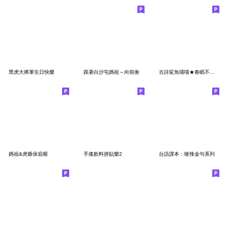
黑虎大將軍生日快樂
跟著白沙屯媽祖～向前衝
古詩鯊魚喵喵★春眠不覺曉,洗咧靠三小
媽祖&虎爺保庇喔
手搖飲料拼貼樂2
台語課本：嗆辣金句系列