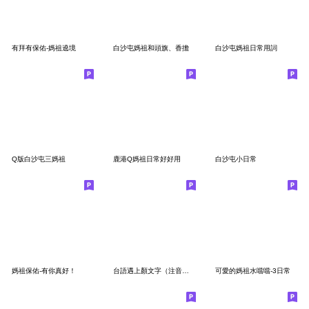
有拜有保佑-媽祖遶境
白沙屯媽祖和頭旗、香擔
白沙屯媽祖日常用詞
Q版白沙屯三媽祖
鹿港Q媽祖日常好好用
白沙屯小日常
媽祖保佑-有你真好！
台語遇上顏文字（注音版）
可愛的媽祖水噹噹-3日常