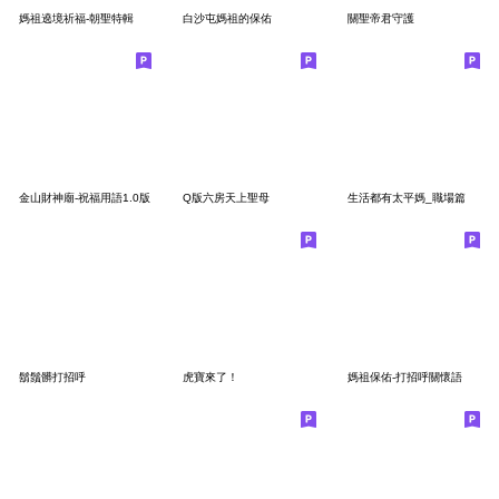
媽祖遶境祈福-朝聖特輯
白沙屯媽祖的保佑
關聖帝君守護
金山財神廟-祝福用語1.0版
Q版六房天上聖母
生活都有太平媽_職場篇
鬍鬚髒打招呼
虎寶來了！
媽祖保佑-打招呼關懷語