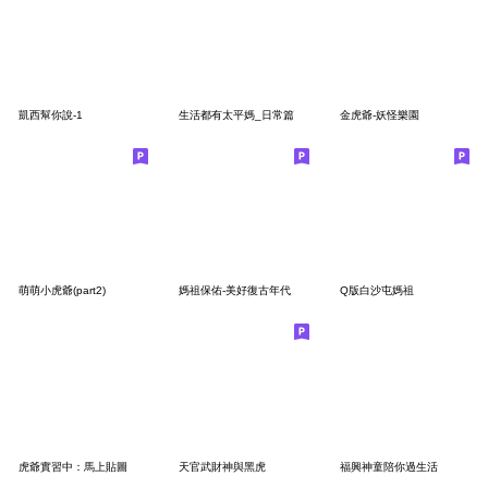
凱西幫你說-1
生活都有太平媽_日常篇
金虎爺-妖怪樂園
萌萌小虎爺(part2)
媽祖保佑-美好復古年代
Q版白沙屯媽祖
虎爺實習中：馬上貼圖
天官武財神與黑虎
福興神童陪你過生活