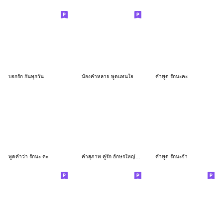
บอกรัก กันทุกวัน
น้องคำหลาย พูดแทนใจ
คำพูด รักนะคะ
พูดคำว่า รักนะ คะ
คำสุภาพ คู่รัก อักษรใหญ่ ผู้หญิง
คำพูด รักนะจ้า