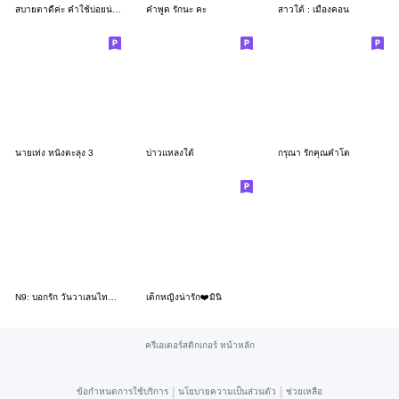
สบายตาดีค่ะ คำใช้บ่อยน่าอ่าน
คำพูด รักนะ คะ
สาวใต้ : เมืองคอน
นายเท่ง หนังตะลุง 3
บ่าวแหลงใต้
กรุณา รักคุณคำโต
N9: บอกรัก วันวาเลนไทน์ จ้า
เด็กหญิงน่ารัก❤️มินิ
ครีเอเตอร์สติกเกอร์ หน้าหลัก
|
|
ข้อกำหนดการใช้บริการ
นโยบายความเป็นส่วนตัว
ช่วยเหลือ