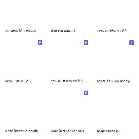
N9: แหลงใต้ 1 หมันค่ะ
คำหวาน เลิฟเวอร์
อรชร เวอร์ชั่นแหลงใต้
MONE MONE V.3
รักนะคะ ❤ คำน่ารักใช้ได้ทุกวัน
ลูกพีช: อ้อนแฟน น่ารักๆ2
คำสดใสส่งรักและรอยยิ้ม V.6
แหลงใต้ ❤ เด็ก เด็ก แมวน่ารัก
คำพูด บอกรัก ค่ะ