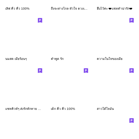
เลิฟ คิ้ว คิ้ว 100%
ถึงจะห่างไกล หัวใจ ดวงเดิม.
ฮึบไว้ค่ะ ❤️แชทคำน่ารัก❤️
นมสด เมียร้อนๆ
คำพูด รัก
ความในใจของเมีย
แชทคิวท์ๆ ส่งรักทักทาย V.1
เด็ก คิ้ว คิ้ว 100%
สาวใต้ใจมั่น