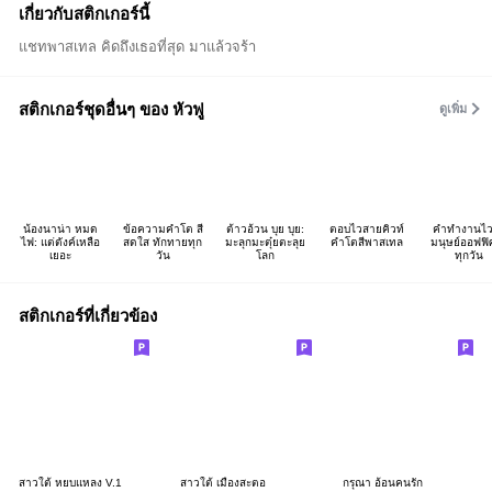
เกี่ยวกับสติกเกอร์นี้
แชทพาสเทล คิดถึงเธอที่สุด มาแล้วจร้า
สติกเกอร์ชุดอื่นๆ ของ หัวฟู
ดูเพิ่ม
น้องนาน่า หมด
ข้อความคำโต สี
ต้าวอ้วน บุย บุย:
ตอบไวสายคิวท์
คำทำงานไว
ไฟ: แต่ตังค์เหลือ
สดใส ทักทายทุก
มะลุกมะตุ๋ยตะลุย
คำโตสีพาสเทล
มนุษย์ออฟฟิ
เยอะ
วัน
โลก
ทุกวัน
สติกเกอร์ที่เกี่ยวข้อง
สาวใต้ หยบแหลง V.1
สาวใต้ เมืองสะตอ
กรุณา อ้อนคนรัก