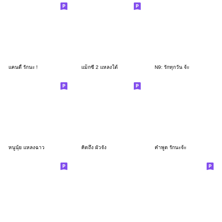
แคนดี้ รักนะ !
แม็กซี่ 2 แหลงใต้
N9: รักทุกวัน จ้ะ
หนูนุ้ย แหลงฉาว
คิดถึง ผัวจัง
คำพูด รักนะจ้ะ