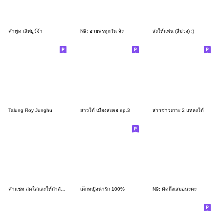
คำพูด เลิฟยูว์จ้า
N9: อวยพรทุกวัน จ้ะ
ส่งให้แฟน (สีม่วง) :)
Talung Roy Junghu
สาวใต้ เมืองสะตอ ep.3
สาวชาวเกาะ 2 แหลงใต้
คำแชท สดใสและให้กำลังใจNO.8
เด็กหญิงน่ารัก 100%
N9: คิดถึงเสมอนะคะ