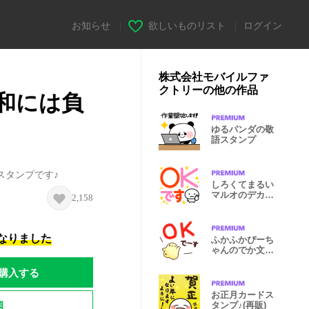
お知らせ
|
欲しいものリスト
|
ログイン
株式会社モバイルファ
クトリーの他の作品
和には負
ゆるパンダの敬
語スタンプ
スタンプです♪
しろくてまるい
マルオのデカ文
2,158
字スタンプ
になりました
ふかふかぴーち
ゃんのでか文字
スタンプ
購入する
お正月カードス
題
タンプ♪(再販)