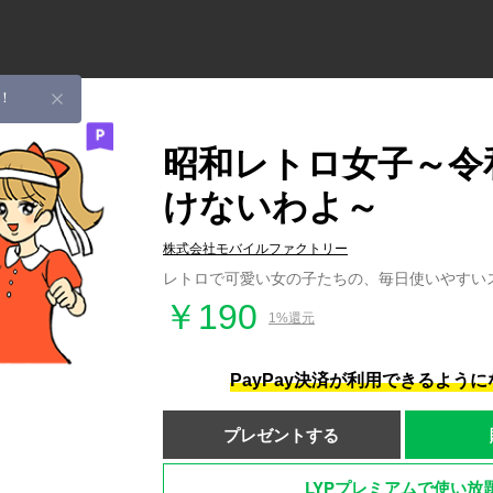
！
昭和レトロ女子～令
けないわよ～
株式会社モバイルファクトリー
レトロで可愛い女の子たちの、毎日使いやすい
￥190
1%還元
PayPay決済が利用できるよう
プレゼントする
LYPプレミアムで使い放