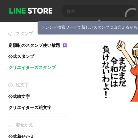
トレンド検索ワードで新しいスタンプに出会えるかも
スタンプ
定額制のスタンプ使い放題
公式スタンプ
クリエイターズスタンプ
絵文字
公式絵文字
クリエイターズ絵文字
着せかえ
公式着せかえ