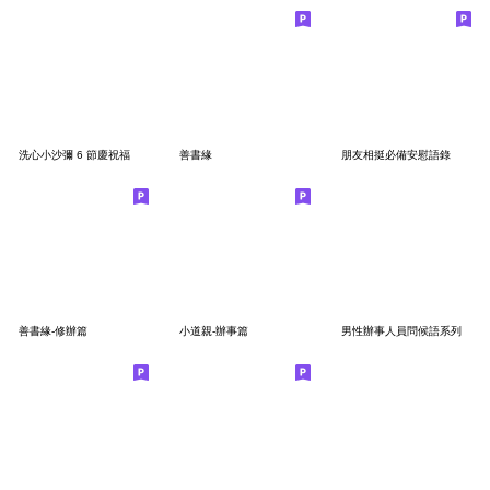
洗心小沙彌 6 節慶祝福
善書緣
朋友相挺必備安慰語錄
善書緣-修辦篇
小道親-辦事篇
男性辦事人員問候語系列