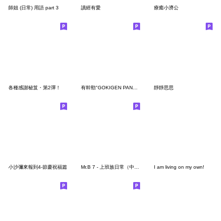
師姐 (日常) 用語 part 3
讀經有愛
療癒小濟公
各種感謝秘笈・第2彈！
有幹勁"GOKIGEN PANDA"
靜靜思思
小沙彌來報到4-節慶祝福篇
Mr.B 7 - 上班族日常（中文版）
I am living on my own!