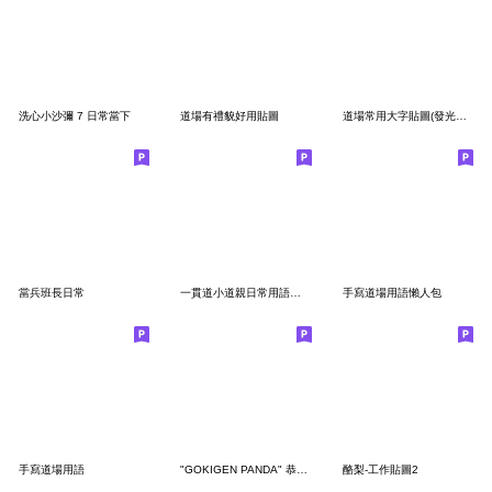
洗心小沙彌 7 日常當下
道場有禮貌好用貼圖
道場常用大字貼圖(發光版) Part.1
當兵班長日常
一貫道小道親日常用語貼圖
手寫道場用語懶人包
手寫道場用語
"GOKIGEN PANDA" 恭喜祝福 台灣版
酪梨-工作貼圖2