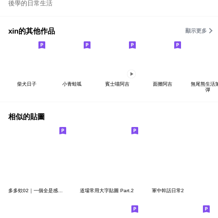
後學的日常生活
xin的其他作品
顯示更多
柴犬日子
小青蛙呱
賓士喵阿吉
面攤阿吉
無尾熊生活
彈
相似的貼圖
多多欸02｜一個全是感謝的貼圖
道場常用大字貼圖 Part.2
軍中幹話日常2