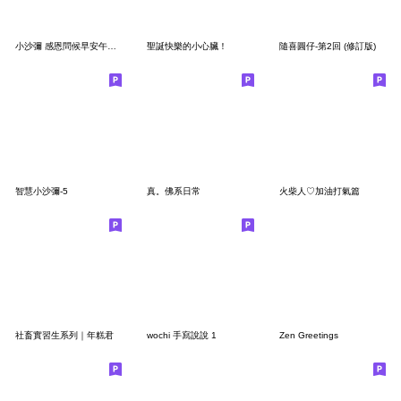
小沙彌 感恩問候早安午晚超實用可愛祝福貼1
聖誕快樂的小心臟！
隨喜圓仔-第2回 (修訂版)
智慧小沙彌-5
真。佛系日常
火柴人♡加油打氣篇
社畜實習生系列｜年糕君
wochi 手寫說說 1
Zen Greetings