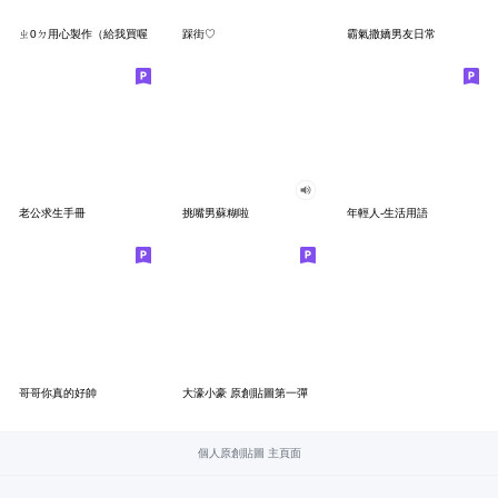
ㄓ0ㄉ用心製作（給我買喔
踩街♡
霸氣撒嬌男友日常
老公求生手冊
挑嘴男蘇糊啦
年輕人-生活用語
哥哥你真的好帥
大濠小豪 原創貼圖第一彈
個人原創貼圖 主頁面