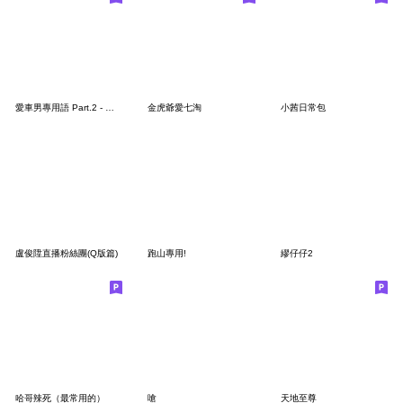
愛車男專用語 Part.2 - 愛車2勢力
金虎爺愛七淘
小茜日常包
盧俊陞直播粉絲團(Q版篇)
跑山專用!
繆仔仔2
哈哥辣死（最常用的）
嗆
天地至尊