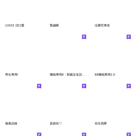
13333 洨口愛
緊繃喔
伍勝官將首
男生專用!
嘴砲專用8：制裁女友語錄大全(男友篇)
89嘴砲專用2.0
廟會語錄
是踩街♡
你生我夢