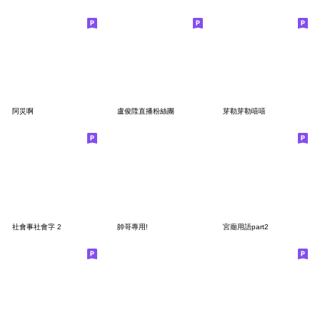
阿災啊
盧俊陞直播粉絲團
芽勒芽勒嘻嘻
社會事社會字 2
帥哥專用!
宮廟用語part2