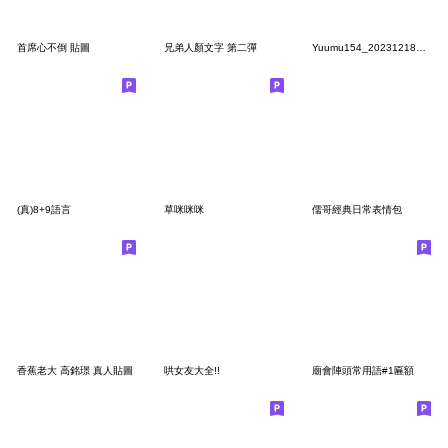
首席心不倒 貼圖
兄弟人顏文字 第二彈
Yuumu154_20231218135151
(真)8+9語言
草咪咪咪
儒哥經典日常表情包
香蕉老大 高銘璟 真人貼圖
哄女友大全!!
廟會陣頭常用語#1匾額