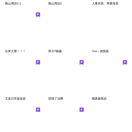
跑山用語2.1
跑山用語2
人要衣裝，車要改裝
出來大聲！！！
郭-ET輸贏
Yun - 搞怪版
又是日常版姿姿
想我了沒啊
職業被客訴