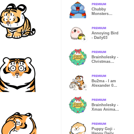
Chubby
Monsters
Happy New
Year!
Annoying Bird
- Daily03
Brainholesky -
Christmas
Animal
Carnival
Bu2ma - I am
Alexander 04 -
Weekday
Brainholesky -
Xmas Animal
Carnival
Puppy Goji -
Happy Daily 01