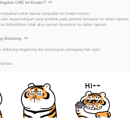
bagikan LINE ke Kreator?
kumpulkan untuk laporan penjualan ke kreator konten.
 dan negara/wilayah yang terdaftar pada pembeli termasuk ke dalam laporan 
at diidentifikasi tidak akan pernah disertakan ke dalam laporan.
ang Didukung
k didukung tergantung dari persetujuan pemegang hak cipta.
ratinjau.