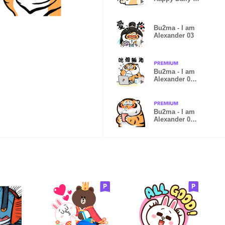
(CN Ver.)
Bu2ma - I am
Alexander 03
Bu2ma - I am
Alexander 04 -
office day
Bu2ma - I am
Alexander 05 -
Catch a cold