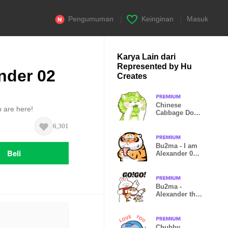
Pengumuman
|
Keinginan
|
Masuk
Karya Lain dari
Represented by Hu
nder 02
Creates
Chinese
b are here!
Cabbage Dog
at Work
6,301
Bu2ma - I am
Beli
Alexander 05 -
Get a cold
Bu2ma -
Alexander the
Fat Tiger
2023CNY
Chubby