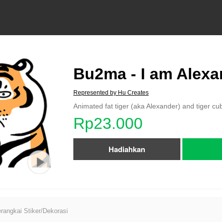
Bu2ma - I am Alexa
Represented by Hu Creates
Animated fat tiger (aka Alexander) and tiger cu
Rp23.000
Hadiahkan
angkai Stiker/Dekorasi