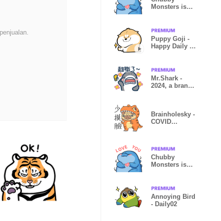
Monsters is
coming! (EN
Ver.)
penjualan.
Puppy Goji -
Happy Daily 01
(EN Ver.)
Mr.Shark -
2024, a brand
new year
Brainholesky -
COVID
Precaution
Stickers
Chubby
Monsters is
coming!
Annoying Bird
- Daily02