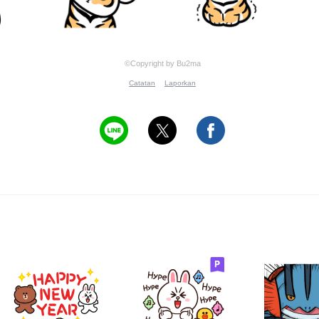
©Copyright by Bu2ma
Catatan
Laporkan