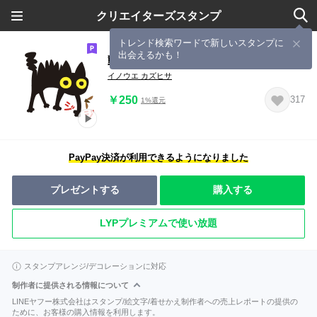
クリエイターズスタンプ
トレンド検索ワードで新しいスタンプに
出会えるかも！
動く！ぐるぐるくろねこ 6【夏】
イノウエ カズヒサ
￥250
317
1%還元
PayPay決済が利用できるようになりました
プレゼントする
購入する
LYPプレミアムで使い放題
スタンプアレンジ/デコレーションに対応
制作者に提供される情報について
LINEヤフー株式会社はスタンプ/絵文字/着せかえ制作者への売上レポートの提供の
ために、お客様の購入情報を利用します。