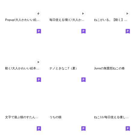
Popup!大人かわいい絵本の猫7 [年末年始]
毎日使える!動く!大人かわいい 冬の黒猫
ねこがいる。【動く】【関西弁2】
動く!大人かわいい絵本の猫7 [年末年始]
ナノときなこ7（夏）
Junsの無愛想ねこの春
文字で遊ぶ猫のすたんぷ。
うちの猫
ねこ11/毎日使える優しいスタンプ/冬