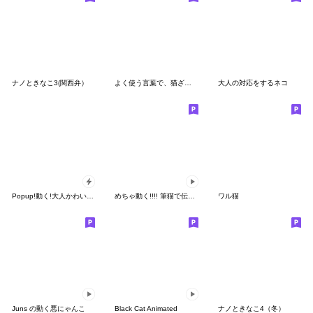
ナノときなこ3(関西弁）
よく使う言葉で、猫ざんまい
大人の対応をするネコ
Popup!動く!大人かわいい絵本の猫2[冬]
めちゃ動く!!!! 筆猫で伝えよう !!!!!
ワル猫
Juns の動く悪にゃんこ
Black Cat Animated
ナノときなこ4（冬）