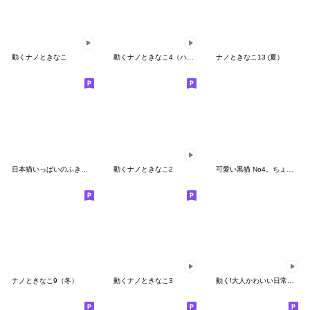
動くナノときなこ
動くナノときなこ4（ハイテンション）
ナノときなこ13 (夏）
日本猫いっぱいのふきだし
動くナノときなこ2
可愛い黒猫 No4。ちょっと不細工。
ナノときなこ9（冬）
動くナノときなこ3
動く!大人かわいい日常ことば-夏-黒猫Ver