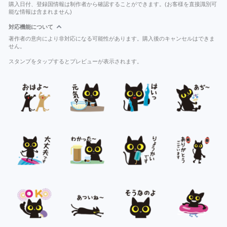
購入日付、登録国情報は制作者から確認することができます。(お客様を直接識別可
能な情報は含まれません)
対応機能について
著作者の意向により非対応になる可能性があります。購入後のキャンセルはできま
せん。
スタンプをタップするとプレビューが表示されます。