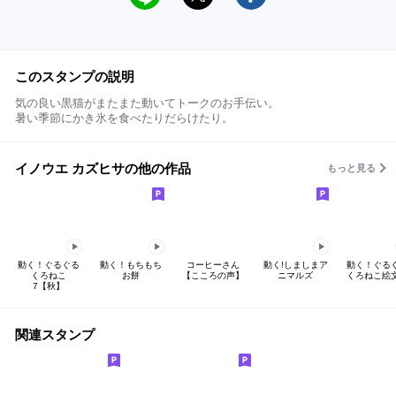
このスタンプの説明
気の良い黒猫がまたまた動いてトークのお手伝い。
暑い季節にかき氷を食べたりだらけたり。
イノウエ カズヒサの他の作品
もっと見る
動く！ぐるぐる
動く！もちもち
コーヒーさん
動く!しましまア
動く！ぐる
くろねこ
お餅
【こころの声】
ニマルズ
くろねこ絵
7【秋】
関連スタンプ