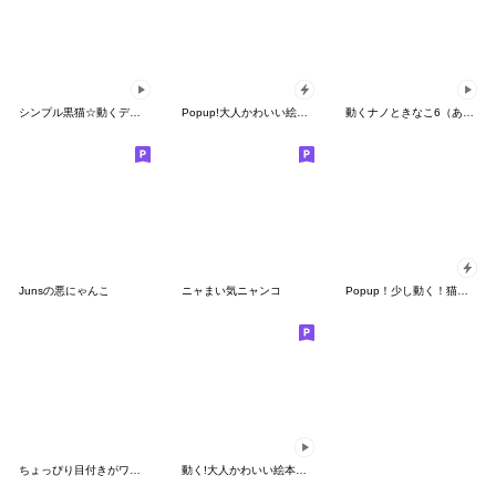
シンプル黒猫☆動くデカ文字
Popup!大人かわいい絵本の猫[関西弁•大阪]
動くナノときなこ6（あいさつ）
Junsの悪にゃんこ
ニャまい気ニャンコ
Popup！少し動く！猫ちゃん [敬語]
ちょっぴり目付きがワルい猫《丁寧語》
動く!大人かわいい絵本の猫37[気持ち伝える