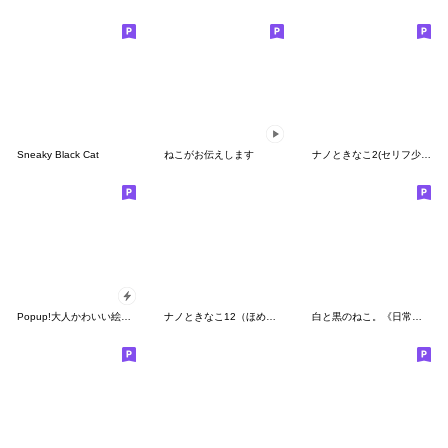
Sneaky Black Cat
ねこがお伝えします
ナノときなこ2(セリフ少なめ）
Popup!大人かわいい絵本の猫3 [年末年始]
ナノときなこ12（ほめる）
白と黒のねこ。《日常で使えることば》