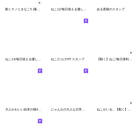
動くナノときなこ5 (毒舌と煽り）
ねこ12/毎日使える優しいスタンプ
ある黒猫のスタンプ
ねこ13/毎日使える優しいスタンプ
ねこだらけ‼️‼️‼️ スタンプ
【動く】ねこ/毎日便利❤️優しいスタンプ
大人かわいい絵本の猫40[夏]3DフェルトVer
にゃん公の大人な日常会話2【待ち合わせ】
ねこがいる。【動く】【関西弁】