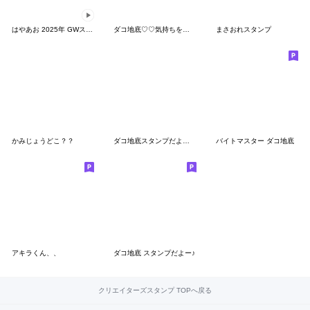
はやあお 2025年 GWスタンプ
ダコ地底♡♡気持ちを伝えるゆ♡♡スタンプ
まさおれスタンプ
かみじょうどこ？？
ダコ地底スタンプだよー♬2(ツー)
バイトマスター ダコ地底
アキラくん、、
ダコ地底 スタンプだよー♪
クリエイターズスタンプ TOPへ戻る