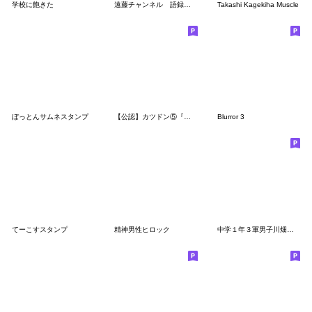
学校に飽きた
遠藤チャンネル 語録スタンプ
Takashi Kagekiha Muscle
ぼっとんサムネスタンプ
【公認】カツドン⑤『弱者男性の恋愛編』
Blurror 3
てーこすスタンプ
精神男性ヒロック
中学１年３軍男子川畑君スタンプちーかわ。