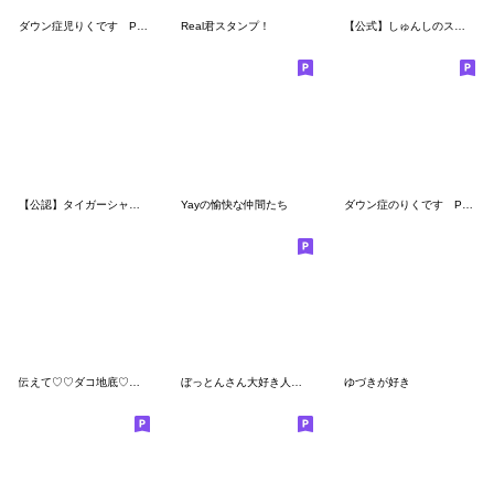
ダウン症児りくです Part1
Real君スタンプ！
【公式】しゅんしのスタンプ！
【公認】タイガーシャークスタンプ
Yayの愉快な仲間たち
ダウン症のりくです Part3
伝えて♡♡ダコ地底♡♡(友達いない人用)
ぼっとんさん大好き人間によるスタンプ
ゆづきが好き