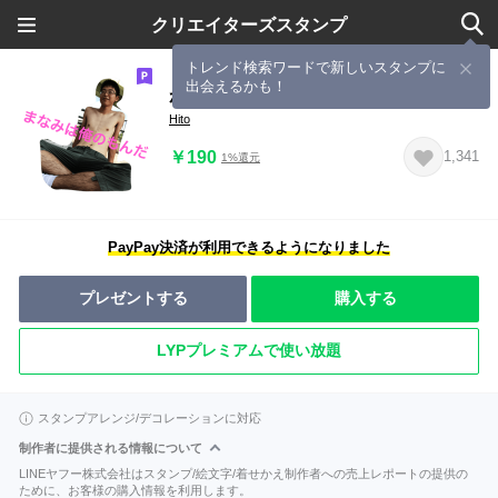
クリエイターズスタンプ
トレンド検索ワードで新しいスタンプに
出会えるかも！
がくとと愉快な仲間たち
Hito
￥190
1,341
1%還元
PayPay決済が利用できるようになりました
プレゼントする
購入する
LYPプレミアムで使い放題
スタンプアレンジ/デコレーションに対応
制作者に提供される情報について
LINEヤフー株式会社はスタンプ/絵文字/着せかえ制作者への売上レポートの提供の
ために、お客様の購入情報を利用します。