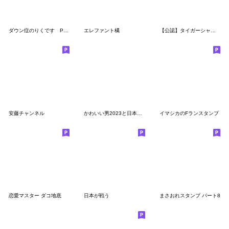
ダウン症のりくです Part2
エレファント橘
【公認】タイガーシャークスタンプVer.2
安藤チャンネル
かわいい男2023と日本人(3)
イマシカのFランスタンプ
恋愛マスター ダコ地底
日本が戦う
まさおれスタンプ パート8