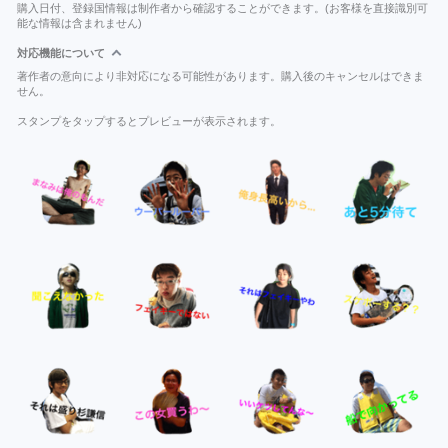
購入日付、登録国情報は制作者から確認することができます。(お客様を直接識別可
能な情報は含まれません)
対応機能について
著作者の意向により非対応になる可能性があります。購入後のキャンセルはできま
せん。
スタンプをタップするとプレビューが表示されます。