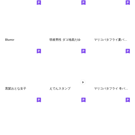
Blurror
弱者男性 ダコ地底だゆ
マリコバタフライ夏バージョン
黒髪おとな女子
えでんスタンプ
マリコバタフライ 冬バージョン