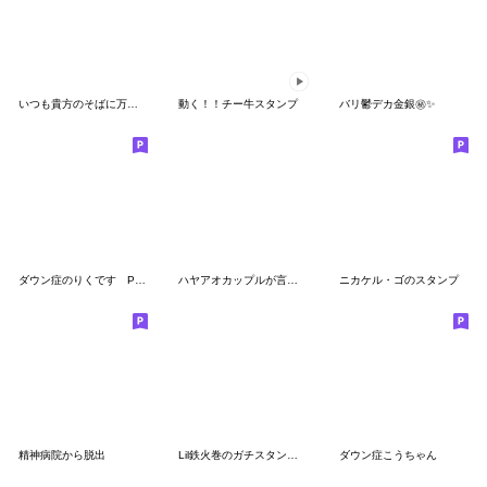
いつも貴方のそばに万事屋2
動く！！チー牛スタンプ
バリ鬱デカ金銀㊙️✨
ダウン症のりくです Part5 ➕️ あね Part1
ハヤアオカップルが言わなさそうなせりふ
ニカケル・ゴのスタンプ
精神病院から脱出
Lil鉄火巻のガチスタンプ！
ダウン症こうちゃん