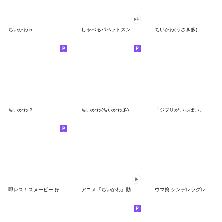
ちいかわ５
しゃべるパペットスンスン（GOOD）
ちいかわ(うさぎ多)
ちいかわ２
ちいかわ(ちいかわ多)
「ジブリがいっぱい」スタンプ
即レス！スヌーピー 好印象な長文スタンプ
アニメ『ちいかわ』動くLINEスタンプ vol.1
ウマ娘 シンデレラグレイ かんたんオグリ