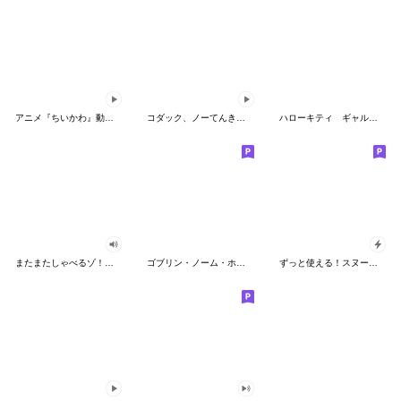
アニメ『ちいかわ』動くLINEスタンプ vol.2
コダック、ノーてんきに悩み中！
ハローキティ ギャルバイブス♡
またまたしゃべるゾ！クレヨンしんちゃん
ゴブリン・ノーム・ホーン
ずっと使える！スヌーピーのグリーティング