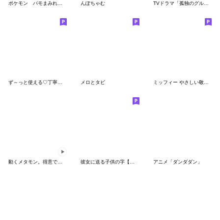
ポケモン パモまみれスタンプ
んぽちゃむ
TVドラマ「孤独のグルメ」
ず～っと使える♡丁寧な敬語お辞儀スタンプ
メロとタビ
ミッフィー やさしい敬語スタンプ
動くメタモン。得意でも苦手でもへんしん！
彼女に送る子供の字【カップル・彼氏】
アニメ「ダンダダン」