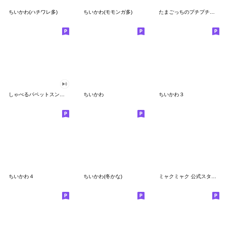
ちいかわ(ハチワレ多)
ちいかわ(モモンガ多)
たまごっちのプチプチおみせっち
しゃべるパペットスンスン
ちいかわ
ちいかわ３
ちいかわ４
ちいかわ(冬かな)
ミャクミャク 公式スタンプ第２弾