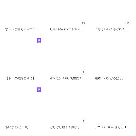
ず～っと使える♡ナチュラルガール
しゃべるパペットスンスン（HAPPY）
「もういい！もどれ！ピカチュウ！」
【トークの始まりに】ゆるカワ♪スヌーピー
ポケモン！×可哀想に！ ムチっとスタンプ
絵本「パンどろぼう」
ちいかわ(ピース)
ぐりぐり動く！おかしなポケモンスタンプ
アニメ25周年!使えるONE PIECEスタンプ