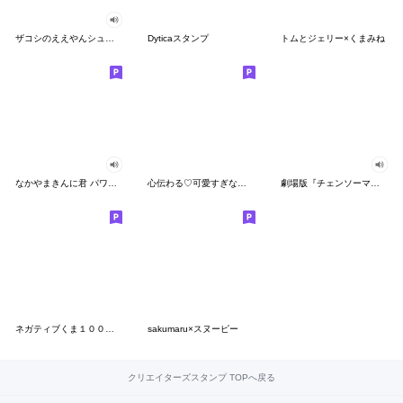
ザコシのええやんシューシュースタンプ
Dyticaスタンプ
トムとジェリー×くまみね
なかやまきんに君 パワー!!スタンプ
心伝わる♡可愛すぎない大人の長文スタンプ
劇場版『チェンソーマン レゼ篇』
ネガティブくま１００％ 憂鬱な一日
sakumaru×スヌーピー
クリエイターズスタンプ TOPへ戻る