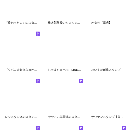
「終わった人」のスタンプ
桃太郎教授のちょちょちょちょスタンプ
オタ芸【家虎】
【タバコ大好きな奴が使うスタンプ】
しゃまちゅーぶ LINEスタンプvol.1
ぶいすぽ創作スタンプ
レジスタンスのスタンプ ver4
ややこい先輩達のスタンプ2.1
サワヤンスタンプ【公式】