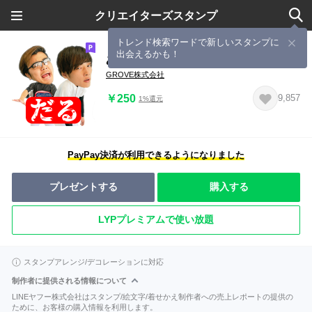
クリエイターズスタンプ
トレンド検索ワードで新しいスタンプに
出会えるかも！
あめんぼぷらすのだるスタンプ
GROVE株式会社
￥250
9,857
1%還元
PayPay決済が利用できるようになりました
プレゼントする
購入する
LYPプレミアムで使い放題
スタンプアレンジ/デコレーションに対応
制作者に提供される情報について
LINEヤフー株式会社はスタンプ/絵文字/着せかえ制作者への売上レポートの提供の
ために、お客様の購入情報を利用します。