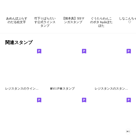
あめんぼぷらす
竹下☆ぱらだい
【慎本真】SSマ
ぐうたらわんこ
しなこんち
のだる絵文字
す公式ラインス
ンガスタンプ
のポタ byみぽた
♡
タンプ
ぽた
関連スタンプ
レジスタンスのラインスタンプ
〓V.I.P〓スタンプ
レジスタンスのスタンプ ver2