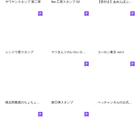
サワヤンスタンプ 第二弾
flat-工房スタンプ 02
【音付き】あめんぼぷらすの解放スタンプ
シンドウ君スタンプ
マツきんぐのレロレロスタンプ
コハロン東京 vol.1
桃太郎教授のちょちょちょちょスタンプ＃2
第①弾スタンプ
ぺっチャンネルの公式スタンプ