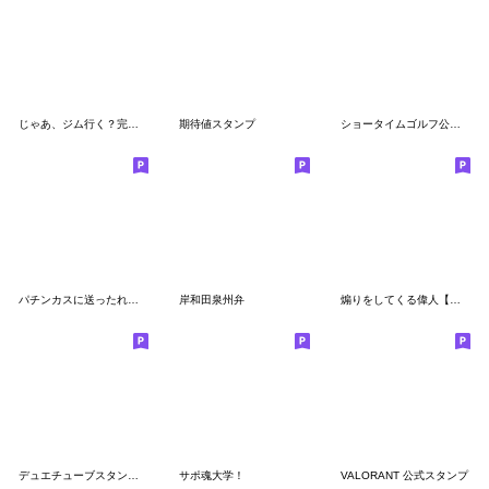
じゃあ、ジム行く？完全版
期待値スタンプ
ショータイムゴルフ公式スタンプ
パチンカスに送ったれスタンプ
岸和田泉州弁
煽りをしてくる偉人【面白い・ネタ】
デュエチューブスタンプ 名場面BEST
サポ魂大学！
VALORANT 公式スタンプ