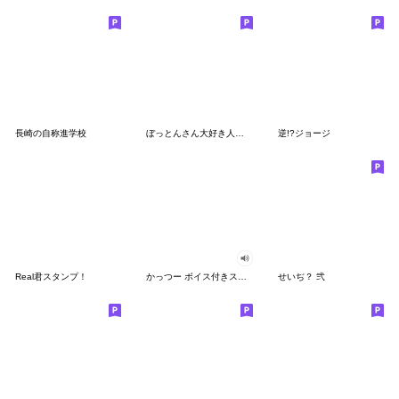
長崎の自称進学校
ぼっとんさん大好き人間によるスタンプ
逆!?ジョージ
Real君スタンプ！
かっつー ボイス付きスタンプ
せいぢ？ 弐