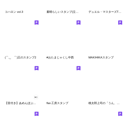
コハロン vol.3
素晴らしいスタンプ(立浪語録)
デュエル・マスターズTCG 第2弾
(⌒,_ゝ⌒)王のスタンプ2
#おたまじゃくし中西
MAKIHIKAスタンプ
【音付き】あめんぼぷらすのだるスタンプ
flat-工房スタンプ
桃太郎上司の「うん、なんで？」スタンプ