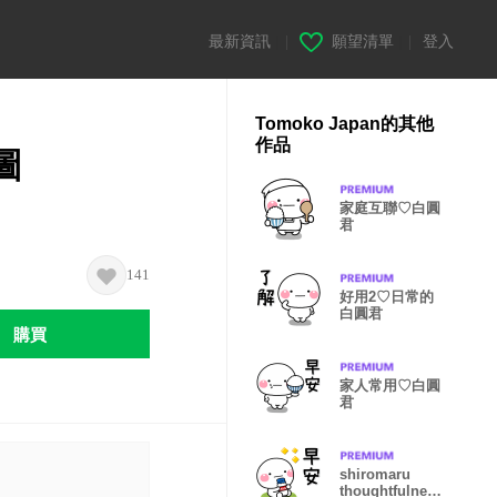
最新資訊
|
願望清單
|
登入
Tomoko Japan的其他
作品
圖
家庭互聯♡白圓
君
】
141
好用2♡日常的
白圓君
購買
家人常用♡白圓
君
shiromaru
thoughtfulnes