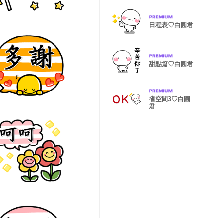
日程表♡白圓君
甜點篇♡白圓君
省空間3♡白圓
君