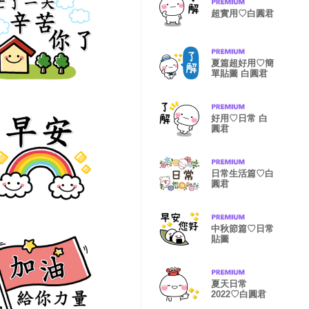
超實用♡白圓君
夏篇超好用♡簡
單貼圖 白圓君
好用♡日常 白
圓君
日常生活篇♡白
圓君
中秋節篇♡日常
貼圖
夏天日常
2022♡白圓君