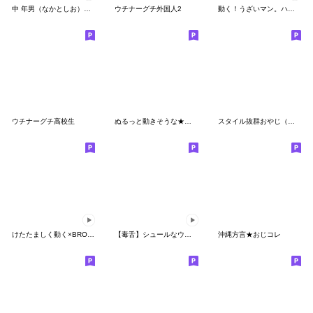
中 年男（なかとしお）の生活2
ウチナーグチ外国人2
動く！うざいマン。ハッピー♡
ウチナーグチ高校生
ぬるっと動きそうな★関西弁の白ウサギ
スタイル抜群おやじ（沖縄編）
けたたましく動く×BROWN
【毒舌】シュールなウサギ
沖縄方言★おじコレ