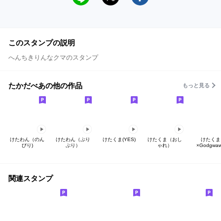
このスタンプの説明
へんちきりんなクマのスタンプ
たかだべあの他の作品
もっと見る
けたわん（のん
けたわん（ぷり
けたくま(YES)
けたくま（おし
けたくま
びり)
ぷり）
ゃれ）
×Godgwa
関連スタンプ