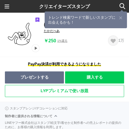
クリエイターズスタンプ
トレンド検索ワードで新しいスタンプに
出会えるかも！
けたたましく動くクマ6
たかだべあ
￥250
1万
1%還元
PayPay決済が利用できるようになりました
プレゼントする
購入する
LYPプレミアムで使い放題
スタンプアレンジ/デコレーションに対応
制作者に提供される情報について
LINEヤフー株式会社はスタンプ/絵文字/着せかえ制作者への売上レポートの提供の
ために、お客様の購入情報を利用します。