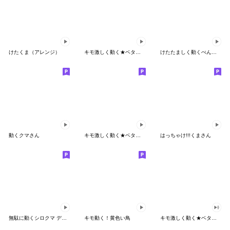
けたくま（アレンジ）
キモ激しく動く★ベタックマ 18
けたたましく動くぺんぎん
動くクマさん
キモ激しく動く★ベタックマ 17
はっちゃけ!!!くまさん
無駄に動くシロクマ デカ文字Ver
キモ動く！黄色い鳥
キモ激しく動く★ベタックマ(効果音付き)