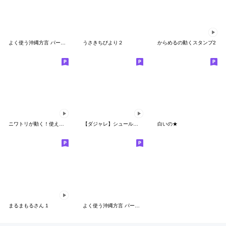
よく使う沖縄方言 パート1（筆文字 ver.）
うさきちびより２
からめるの動くスタンプ2
ニワトリが動く！使える動き集
【ダジャレ】シュールなウサギ
白いの★
まるまもるさん 1
よく使う沖縄方言 パート２