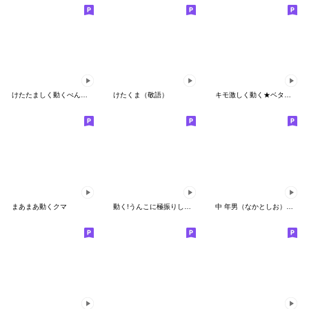
けたたましく動くぺんぎん３
けたくま（敬語）
キモ激しく動く★ベタックマ 14
まあまあ動くクマ
動く!うんこに極振りしたあざとスタンプ
中 年男（なかとしお）の生活