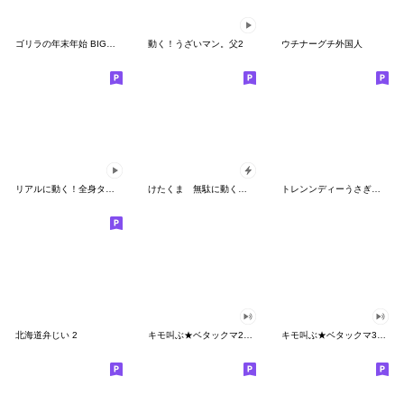
ゴリラの年末年始 BIGスタンプ
動く！うざいマン。父2
ウチナーグチ外国人
リアルに動く！全身タイツ 敬語編
けたくま 無駄に動く飛び出すスタンプ
トレンンディーうさぎお仕事敬語と丁寧語
北海道弁じい 2
キモ叫ぶ★ベタックマ2（CV.山下大輝）
キモ叫ぶ★ベタックマ3（CV.山下大輝）