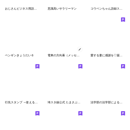
おじさんビジネス用語を使いこなすAI美女
意識高いサラリーマン
コウペンちゃん語録スタンプ3-繁体字版
ペンギンきょうだい６
電車の方向幕（メッセージ）
愛する妻に感謝を♡届ける関西弁
行先スタンプ ～使えるメッセージ編～
埼スタ線公式 たまさぶろうスタンプ 第2弾
法学部の法学部による法学部の為のスタンプ