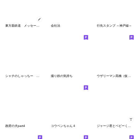
東方面鉄道 メッセージスタンプ
会社法
行先スタンプ ～神戸線～
シャチのしゃっちー ポジティブ
撮り鉄の気持ち
ウザリーマン高橋（仮）３
政府の犬part4
コウペンちゃん４
ジャージ君とベビーくん（カスタム）