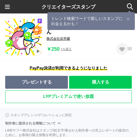
クリエイターズスタンプ
トレンド検索ワードで新しいスタンプに
出会えるかも！
うごく！オルパスくんとオルパスちゃ
ん
株式会社浜学園
￥250
50
1%還元
PayPay決済が利用できるようになりました
プレゼントする
購入する
LYPプレミアムで使い放題
スタンプアレンジ/デコレーションに対応
制作者に提供される情報について
LINEヤフー株式会社はスタンプ/絵文字/着せかえ制作者への売上レポートの提供の
ために、お客様の購入情報を利用します。