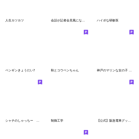
人生カツカツ
会話が記者会見風になるスタンプ
ハイポな研修医
ペンギンきょうだい7
秋とコウペンちゃん
神戸のマリンな女の子 ✳︎ほめ言葉✳︎
シャチのしゃっちー はてな
制御工学
【公式】阪急電車グッズ「Hankyu Densha」6