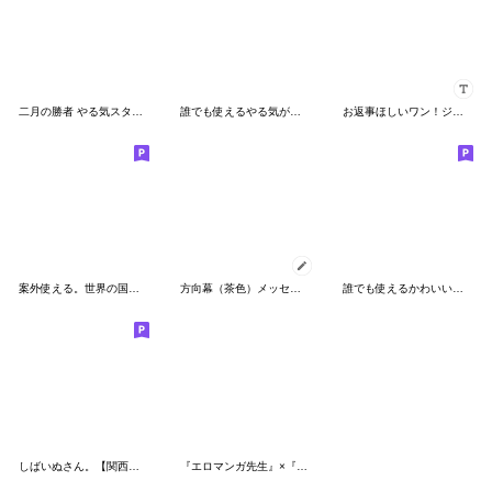
二月の勝者 やる気スタンプ
誰でも使えるやる気が出ない関西弁スタンプ
お返事ほしいワン！ジャージくんカスタム
案外使える。世界の国ダジャレ ３
方向幕（茶色）メッセージ
誰でも使えるかわいい関西弁スタンプだよ
しばいぬさん。【関西弁3】
『エロマンガ先生』×『俺の妹。』