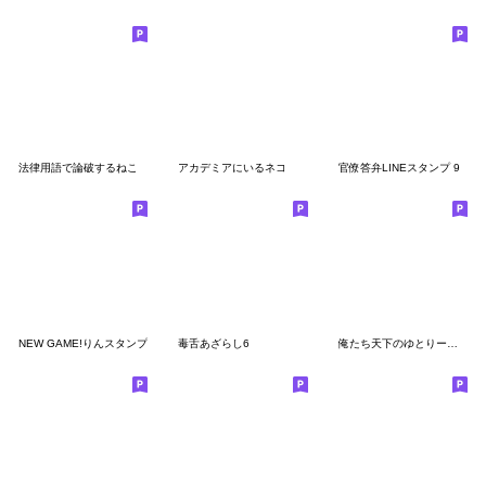
法律用語で論破するねこ
アカデミアにいるネコ
官僚答弁LINEスタンプ 9
NEW GAME!りんスタンプ
毒舌あざらし6
俺たち天下のゆとりーマン