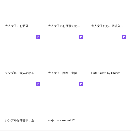
大人女子。お洒落。
大人女子のお仕事で使える敬語スタンプ
大人女子たち。敬語入り。
シンプル 大人のゆる敬語スタンプ
大人女子。関西。大阪府・兵庫県。
Cute Girls2 by Chihiro Kitamura
シンプルな落書き。あいさつ。
majico sticker vol.12