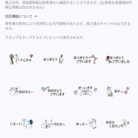
購入日付、登録国情報は制作者から確認することができます。(お客様を直接識別可
能な情報は含まれません)
対応機能について
著作者の意向により非対応になる可能性があります。購入後のキャンセルはできま
せん。
スタンプをタップするとプレビューが表示されます。