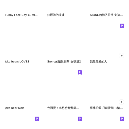
Funny Face Boy 11 MINI(TW)
好浮誇的波波
SToNE的情侶日常-女孩篇4
joke bears LOVE3
Stone的情侶日常-女孩篇2
我最最愛的人
joke bear Mole
色阿寶：光想想都覺得爽♥️ 大貼圖顏藝包
裸裸的愛-只能愛我!!!(情勒篇)