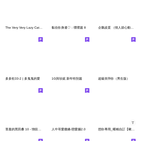
The Very Very Lazy Cat - 馬的新年
黏在你身邊♡：噗噗篇 8
企鵝皮蛋 （情人節心動日常篇）
多多欸33-2 | 多鬼鬼的愛
1G與珍妮 新年特別篇
超級崇拜你（男生版）
害羞的黑田桑 10 - 情侶實用篇
人中哥愛撒嬌-戀愛腦2.0
想你專用_暱稱自訂【啾啾】