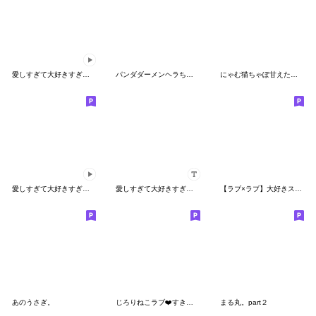
愛しすぎて大好きすぎる。動くふたり3
パンダダーメンヘラちゃん
にゃむ猫ちゃぽ甘えたい年頃
愛しすぎて大好きすぎる。動くふたり５
愛しすぎて大好きすぎる。カスタムスタンプ
【ラブ×ラブ】大好きスタンプ40個
あのうさぎ。
じろりねこラブ❤️すきなひと
まる丸。part２