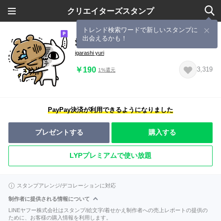
クリエイターズスタンプ
トレンド検索ワードで新しいスタンプに
出会えるかも！
愛しすぎて大好きすぎる。逆襲。
igarashi yuri
￥190
3,319
1%還元
PayPay決済が利用できるようになりました
プレゼントする
購入する
LYPプレミアムで使い放題
スタンプアレンジ/デコレーションに対応
制作者に提供される情報について
LINEヤフー株式会社はスタンプ/絵文字/着せかえ制作者への売上レポートの提供の
ために、お客様の購入情報を利用します。