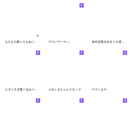
もちもち動くももねこちゃん17
ゲスいウーマン。
毎日頑張るゆるうさ達のスタンプ
ピタうさぎ着ぐるみメンヘラちゃん
ぷるくまちゃんスタンプ
ゲスくま９