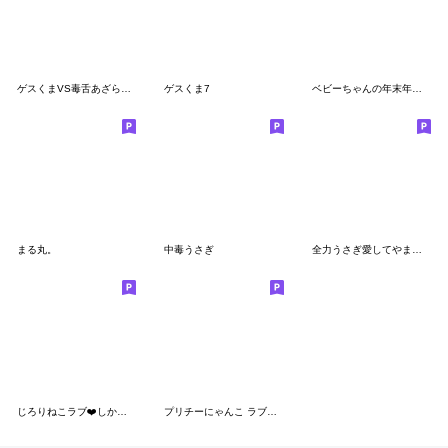
ゲスくまVS毒舌あざらし☆ゲスくまサイド4
ゲスくま7
ベビーちゃんの年末年始スタンプRe
まる丸。
中毒うさぎ
全力うさぎ愛してやまない編
じろりねこラブ❤️しかない
プリチーにゃんこ ラブリー編