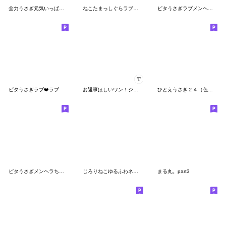
全力うさぎ元気いっぱい編
ねこたまっしぐらラブ❤️しかない
ピタうさぎラブメンヘラ地雷
ピタうさぎラブ❤️ラブ
お返事ほしいワン！ジャージちゃんカスタム
ひとえうさぎ２４（色々捗る編）
ピタうさぎメンヘラちゃん
じろりねこゆるふわネガティブポジティブ
まる丸。part3