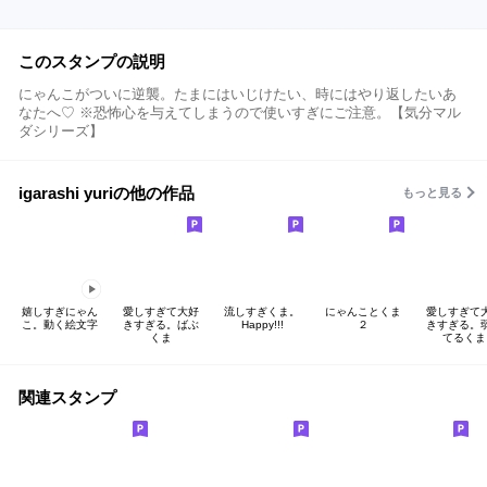
このスタンプの説明
にゃんこがついに逆襲。たまにはいじけたい、時にはやり返したいあ
なたへ♡ ※恐怖心を与えてしまうので使いすぎにご注意。【気分マル
ダシリーズ】
igarashi yuriの他の作品
もっと見る
嬉しすぎにゃん
愛しすぎて大好
流しすぎくま。
にゃんことくま
愛しすぎて
こ。動く絵文字
きすぎる。ばぶ
Happy!!!
２
きすぎる。
くま
てるくま
関連スタンプ