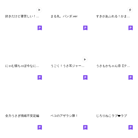
好きだけど暑苦しい！ジャージちゃん
まる丸。パンダ.ver
すきがあふれる！かまちょなジャージちゃん
にゃむ猫ちゃぽ今なにしてる？
うごく！うさ耳ジャージ君のお正月Re
うさもかちゃん④【テキトーⅡ】
全力うさぎ情緒不安定編
ペコのアザラシ隊！
じろりねこラブ❤️ラブ