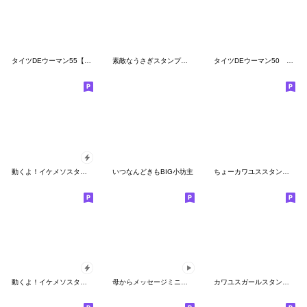
タイツDEウーマン55【ミニカワ】
素敵なうさぎスタンプ【日常】
タイツDEウーマン50 ピンクなキモチ
動くよ！イケメソスタンプ３ popup
いつなんどきもBIG小坊主
ちょーカワユススタンプ 02
動くよ！イケメソスタンプ２ 日本語 popup
母からメッセージミニ動く！【2人で挨拶】
カワユスガールスタンプ 0１ 日本語