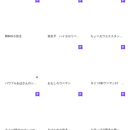
和BIG小坊主
笑女子 ハイカロリーガール
ちょーカワユススタンプ 01
パワフルおばさんのシュールな日常
おもしろウーマン
タイツDEウーマン17 ほめる２
タイツDEウーマンパート6
あけおめ小坊主
どアップで親友を煽っていくスタイル