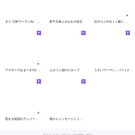
タイツDEウーマン51 日常 よく使う言葉
若干立体ぶさかわ小坊主
父のつぶやきミニ動く！6【踊る父】
アラサーでおまーす!01 文字あり
ムカつく顔のスタンプ
うざいウーマン。パート2
恋する笑顔のアニメーション
母からメッセージミニ！7【父ちゃんへ】