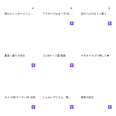
母からメッセージミニ動く！7【激しめ】
アラサーでおまーす!01 日本語 Popup
父のつぶやきミニ動く！8【イケメン】
夏真っ盛り小坊主
ココ&ナッツ㉒ 家族
キモキャラゴリ押し２★
タイツDEウーマン45 元気
シュルレアリスム。敬語あいさつ
青春小坊主