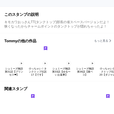
このスタンプの説明
キモカワおっさんTT(タンクトップ)部長の省スペースバージョンだよ！
狭くなったからチャームポイントのタンクトップが隠れちゃったよ！
Tommyの他の作品
もっと見る
シュミーズ物語
小っちゃい！タ
シュミーズ物語
シュミーズ物語
小っちゃい
第31話【プリン
ンクトップ伝説
第33話【ゆる〜
第36話【腹ペ
クトップ伝
セス❤︎】
17【です】
いお返事】
コ】
20【ダジャ
関連スタンプ