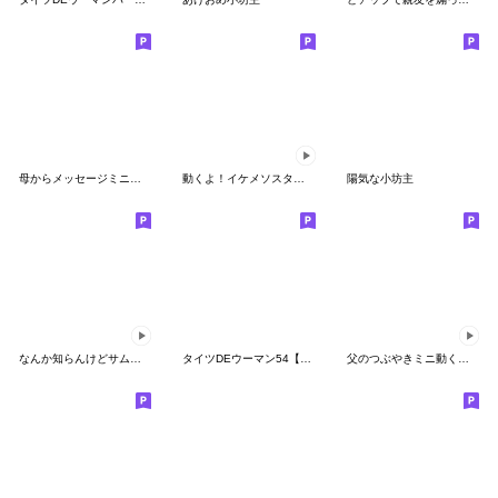
母からメッセージミニ！【シール】
動くよ！イケメソスタンプ１ 日本語
陽気な小坊主
なんか知らんけどサムライ。
タイツDEウーマン54【カラフル】
父のつぶやきミニ動く！4【お仕事敬語】