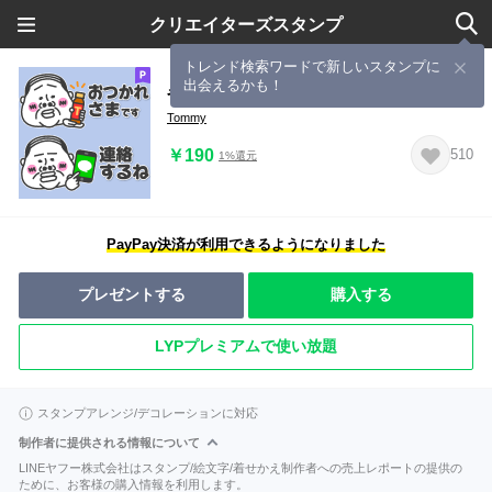
クリエイターズスタンプ
トレンド検索ワードで新しいスタンプに
出会えるかも！
省スペ! タンクトップ部長
Tommy
￥190
510
1%還元
PayPay決済が利用できるようになりました
プレゼントする
購入する
LYPプレミアムで使い放題
スタンプアレンジ/デコレーションに対応
制作者に提供される情報について
LINEヤフー株式会社はスタンプ/絵文字/着せかえ制作者への売上レポートの提供の
ために、お客様の購入情報を利用します。