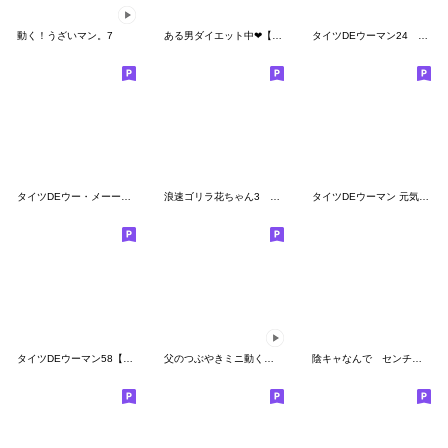
動く！うざいマン。7
ある男ダイエット中❤︎【毎日1年中使える】
タイツDEウーマン24 元気
タイツDEウー・メーーーン！ ダンディ3
浪速ゴリラ花ちゃん3 毎日言葉
タイツDEウーマン 元気の出るスタンプ
タイツDEウーマン58【笑顔】
父のつぶやきミニ動く！7【親父ギャグ】
陰キャなんで センチメンタルガール