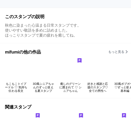
このスタンプの説明
秋色に染まった心温まる日常スタンプです。
使いやすい敬語を多めに詰めました。
ほっこりスタンプで夏の疲れを癒してね。
mifumiの他の作品
もっと見る
もこもこトイプ
3D風シニアちゃ
癒しのグリーン
好きと感謝と応
3D風ボブガ
ードル ♡ 気持ち
んのずっと使え
に囲まれて ♡ シ
援のスタンプ♡
♡ずっと使
伝わる長文
る夏スタンプ
ニアちゃん
全ての男性へ
基本編
関連スタンプ