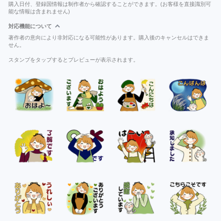
購入日付、登録国情報は制作者から確認することができます。(お客様を直接識別可
能な情報は含まれません)
対応機能について
著作者の意向により非対応になる可能性があります。購入後のキャンセルはできま
せん。
スタンプをタップするとプレビューが表示されます。