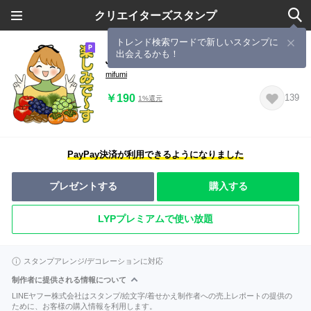
クリエイターズスタンプ
トレンド検索ワードで新しいスタンプに
出会えるかも！
ふんわりリボンちゃん 5 ♡ ほっこり秋
mifumi
￥190
139
1%還元
PayPay決済が利用できるようになりました
プレゼントする
購入する
LYPプレミアムで使い放題
スタンプアレンジ/デコレーションに対応
制作者に提供される情報について
LINEヤフー株式会社はスタンプ/絵文字/着せかえ制作者への売上レポートの提供の
ために、お客様の購入情報を利用します。