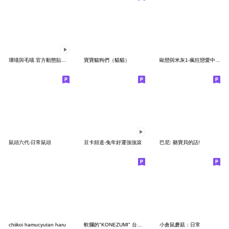
壞喵與毛喵.官方動態貼圖-熱戀篇
寶寶貓狗們（貓貓）
歐戀與米灰1-瘋狂戀愛中##
鼠頭六代-日常鼠頭
豆卡頻道-兔年好運強強滾
巴尼: 聽寶貝的話!
chiikoi hamucyutan haru
軟爛的"KONEZUMI" 台灣版
小倉鼠蘑菇：日常