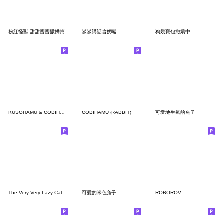
粉紅怪獸-甜甜蜜蜜撒嬌篇
鯊鯊講話含奶嘴
狗幾寶包撒嬌中
KUSOHAMU & COBIHAMU (set)
COBIHAMU (RABBIT)
可愛地生氣的兔子
The Very Very Lazy Cat 23
可愛的米色兔子
ROBOROV