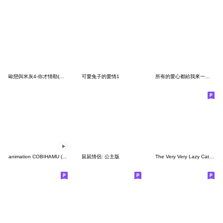
歐戀與米灰4-你才情勒(大臉攻擊！特輯)
可愛兔子的愛情1
所有的愛心都給我來一點02_##戀愛腦
animation COBIHAMU (LOVE)
鼠鼠情侶: 公主版
The Very Very Lazy Cat 6.0 (Wordless)