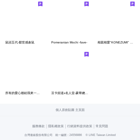
鼠頭五代-厭世感倉鼠
Pomeranian Mochi -fave-
相親相愛"KONEZUMI" 台灣版
所有的愛心都給我來一點01_##情侶貓貓
豆卡頻道x名人堂-豪華總匯篇
個人原創貼圖 主頁面
|
|
|
服務條款
隱私權政策
行銷資料提供政策
常見問題
台灣連線股份有限公司 統一編號：24556886
© LINE Taiwan Limited