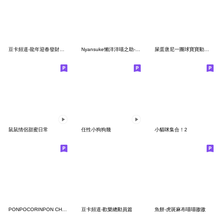
豆卡頻道-龍年迎春發財貼圖
Nyansuke懶洋洋喵之助-LOVE曬恩愛
屎蛋唐尼一團球寶寶動物園
鼠鼠情侶甜蜜日常
任性小狗狗幾
小貓咪集合！2
PONPOCORINPON CHAN 2
豆卡頻道-歡樂總動員篇
魚餅-虎斑麻布喵喵嗷嗷