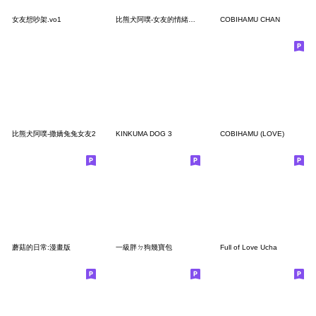
女友想吵架.vo1
比熊犬阿噗-女友的情緒小狀態！
COBIHAMU CHAN
比熊犬阿噗-撒嬌兔兔女友2
KINKUMA DOG 3
COBIHAMU (LOVE)
蘑菇的日常:漫畫版
一級胖ㄉ狗幾寶包
Full of Love Ucha