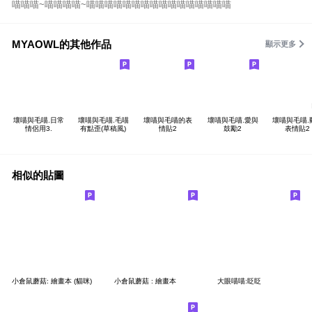
喵喵喵~喵喵喵喵~喵喵喵喵喵喵喵喵喵喵喵喵喵喵喵喵
MYAOWL的其他作品
顯示更多
壞喵與毛喵.日常
壞喵與毛喵.毛喵
壞喵與毛喵的表
壞喵與毛喵.愛與
壞喵與毛喵.
情侶用3.
有點歪(草稿風)
情貼2
鼓勵2
表情貼2
相似的貼圖
小倉鼠蘑菇: 繪畫本 (貓咪)
小倉鼠蘑菇 : 繪畫本
大眼喵喵:眨眨