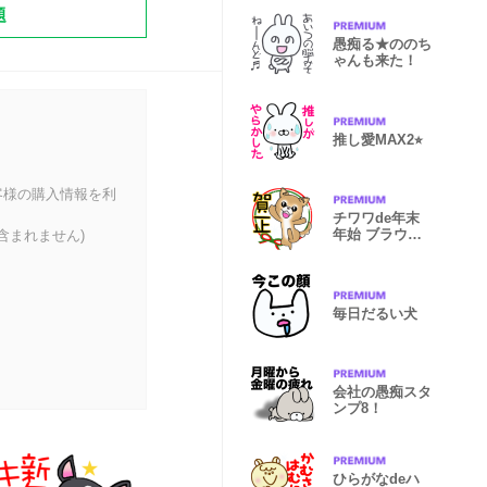
題
愚痴る★ののち
ゃんも来た！
推し愛MAX2⭐︎
客様の購入情報を利
チワワde年末
年始 ブラウン
含まれません)
（修正版）
毎日だるい犬
会社の愚痴スタ
ンプ8！
ひらがなdeハ