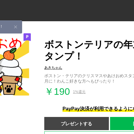
！
ボストンテリアの年
タンプ！
あきちゃん
ボストン・テリアのクリスマスやあけおめスタン
月に！わんこ好きな方へもぴったり！
￥190
1%還元
PayPay決済が利用できるよう
プレゼントする