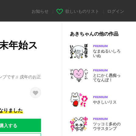
お知らせ
|
欲しいものリスト
|
ログイン
あきちゃんの他の作品
末年始ス
なまぬるいしろ
いぬ
とにかく愚痴っ
プです♫ 戌年のお正
てなんぼ！
やさしいリス
になりました
ツッコミ多めの
購入する
ウサスタンプ