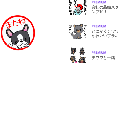
会社の愚痴スタ
ンプ10！
とにかくチワワ
かわいいブラッ
ク！
チワワと一緒