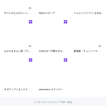
ザコシのええやんシューシュースタンプ
Dyticaスタンプ
トムとジェリー×くまみね
なかやまきんに君 パワー!!スタンプ
心伝わる♡可愛すぎない大人の長文スタンプ
劇場版『チェンソーマン レゼ篇』
ネガティブくま１００％ 憂鬱な一日
sakumaru×スヌーピー
クリエイターズスタンプ TOPへ戻る