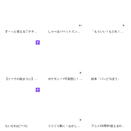
ず～っと使える♡ナチュラルガール
しゃべるパペットスンスン（HAPPY）
「もういい！もどれ！ピカチュウ！」
【トークの始まりに】ゆるカワ♪スヌーピー
ポケモン！×可哀想に！ ムチっとスタンプ
絵本「パンどろぼう」
ちいかわ(ピース)
ぐりぐり動く！おかしなポケモンスタンプ
アニメ25周年!使えるONE PIECEスタンプ