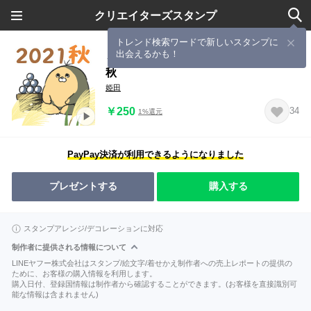
クリエイターズスタンプ
トレンド検索ワードで新しいスタンプに
出会えるかも！
うごく！もふもふもっふるくん 2021
秋
姫田
￥250
34
1%還元
PayPay決済が利用できるようになりました
プレゼントする
購入する
スタンプアレンジ/デコレーションに対応
制作者に提供される情報について
LINEヤフー株式会社はスタンプ/絵文字/着せかえ制作者への売上レポートの提供の
ために、お客様の購入情報を利用します。
購入日付、登録国情報は制作者から確認することができます。(お客様を直接識別可
能な情報は含まれません)