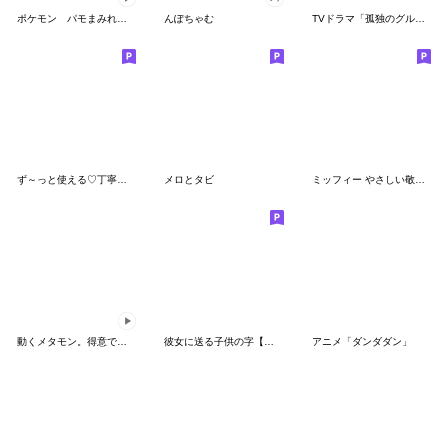
ポケモン パモまみれスタンプ
んぽちゃむ
TVドラマ「孤独のグルメ」
ず～っと使える♡丁寧な敬語お辞儀スタンプ
メロとタビ
ミッフィー やさしい敬語スタンプ
動くメタモン。得意でも苦手でもへんしん！
彼女に送る子供の字【カップル・彼氏】
アニメ「ダンダダン」