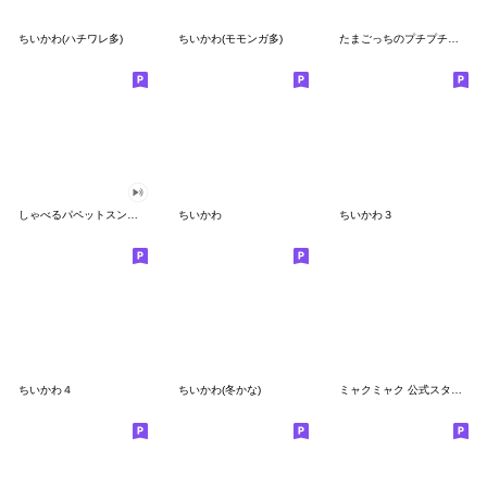
ちいかわ(ハチワレ多)
ちいかわ(モモンガ多)
たまごっちのプチプチおみせっち
しゃべるパペットスンスン
ちいかわ
ちいかわ３
ちいかわ４
ちいかわ(冬かな)
ミャクミャク 公式スタンプ第２弾