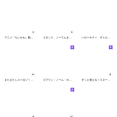
アニメ『ちいかわ』動くLINEスタンプ vol.2
コダック、ノーてんきに悩み中！
ハローキティ ギャルバイブス♡
またまたしゃべるゾ！クレヨンしんちゃん
ゴブリン・ノーム・ホーン
ずっと使える！スヌーピーのグリーティング