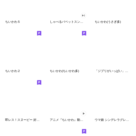
ちいかわ５
しゃべるパペットスンスン（GOOD）
ちいかわ(うさぎ多)
ちいかわ２
ちいかわ(ちいかわ多)
「ジブリがいっぱい」スタンプ
即レス！スヌーピー 好印象な長文スタンプ
アニメ『ちいかわ』動くLINEスタンプ vol.1
ウマ娘 シンデレラグレイ かんたんオグリ