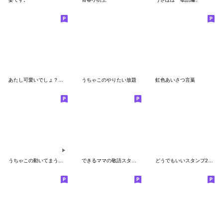
あたし可愛いでしょ？なゆるうさスタンプ
うちゃこのやりたい放題
虹色あいさつ言葉
うちゃこの動いてまうスタンプ
できるママの敬語スタンプ
どうでもいいスタンプ2019