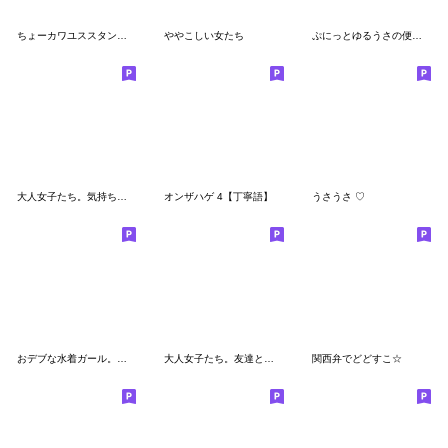
ちょーカワユススタンプ 01
ややこしい女たち
ぷにっとゆるうさの便利な敬語スタンプ
大人女子たち。気持ち伝えよう。
オンザハゲ 4【丁寧語】
うさうさ ♡
おデブな水着ガール。友達B
大人女子たち。友達との会話に。
関西弁でどどすこ☆