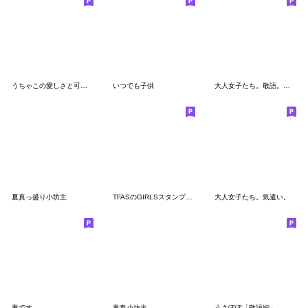
うちゃこの愛しさと可愛さとおもろさと…
いつでも子供
大人女子たち。敬語。毎日。
夏真っ盛り小坊主
TFASのGIRLSスタンプ♡敬語
大人女子たち。気遣い。
妻です。
青春小坊主
うさぽぽ「敬語編」