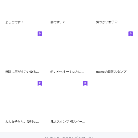
よしこです！
妻です。2
気づかい女子♡
無駄に圧がすごいゆるうさ
使いやっす〜！なぷにっとゆるうさ
mameの日常スタンプ
大人女子たち。便利な会話。
凡人スタンプ 省スペース敬語