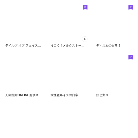
テイルズ オブ フェイスチャット 5
うごく！メルクストーリアVol.4
ディズムの日常 1
刀剣乱舞ONLINEお供スタンプ
大怪盗ルイスの日常
伏せ太３