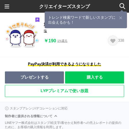
クリエイターズスタンプ
トレンド検索ワードで新しいスタンプに
出会えるかも！
塩と胡椒
塩
￥190
338
1%還元
PayPay決済が利用できるようになりました
プレゼントする
購入する
LYPプレミアムで使い放題
スタンプアレンジ/デコレーションに対応
制作者に提供される情報について
LINEヤフー株式会社はスタンプ/絵文字/着せかえ制作者への売上レポートの提供の
ために、お客様の購入情報を利用します。