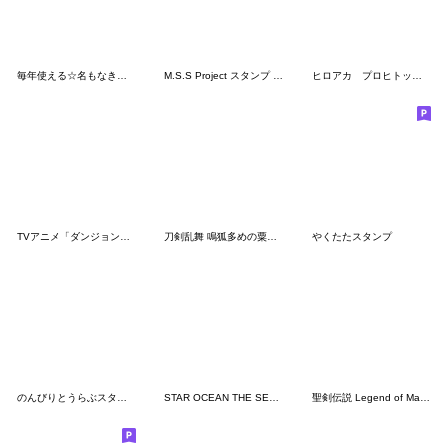
毎年使える☆名もなきねずみの年末年始冬
M.S.S Project スタンプ 5 お正月!!
ヒロアカ プロヒトップ2のスタンプ
TVアニメ「ダンジョン飯」第5弾
刀剣乱舞 鳴狐多めの粟田口派すたんぷ
やくたたスタンプ
のんびりとうらぶスタンプ
STAR OCEAN THE SECOND STORY R スタンプ
聖剣伝説 Legend of Mana