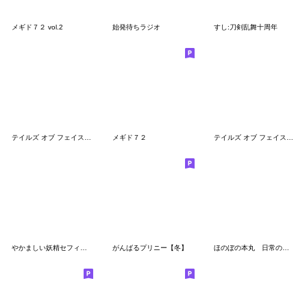
メギド７２ vol.2
始発待ちラジオ
すし:刀剣乱舞十周年
テイルズ オブ フェイスチャット 4
メギド７２
テイルズ オブ フェイスチャット ２
やかましい妖精セフィナちゃん
がんばるプリニー【冬】
ほのぼの本丸 日常のまき