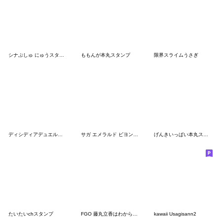
シナぷしゅ にゅうスタンプ（修正版）
ももんが本丸スタンプ
限界スライムうさぎ
ディシディアデュエルムスタンプ Vol.4
サガ エメラルド ビヨンド 第1弾
げんきいっぱい本丸スタンプ。
たいたいchスタンプ
FGO 藤丸立香はわからない vol.3
kawaii Usagisann2