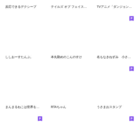
反応できるデクシープ
テイルズ オブ フェイスチャット 1
TVアニメ「ダンジョン飯」第4弾
ししおーすたんぷ。
本丸勤めのこんのすけ
名もなきねずみ 小さな敬語スタンプ
まんまるねこは世界を救う
RTAちゃん
うさまおスタンプ