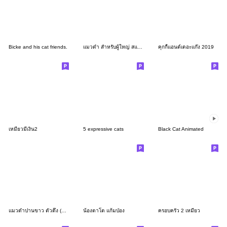
Bicke and his cat friends.
แมวดำ สำหรับผู้ใหญ่ สแกนดิเนเวีย คำสุภาพ
คุกกี้แอนด์เดอะแก๊ง 2019
เหมียวมีเงิน2
5 expressive cats
Black Cat Animated
แมวดำปานขาว ตัวตึง (No Text)
น้องตาโต แก้มป่อง
ครอบครัว 2 เหมียว