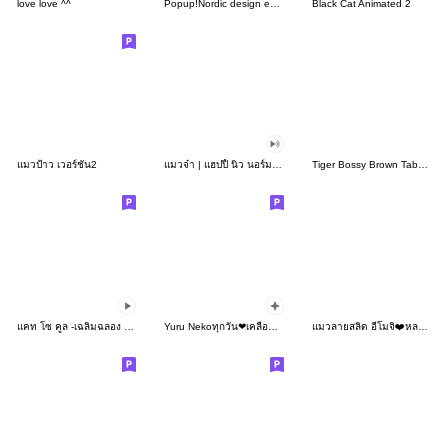
love love ^^
Popup!Nordic design ehon cat17_EN
Black Cat Animated 2
แมวป้าว เวอร์ชั่น2
แมวจ๋า | แฮปปี้ นิว นอร์มอล 2565
Tiger Bossy Brown Tabby(EN)
แคท โซ คูล -เฉลิมฉลอง Ver.2
Yuru Nekoทุกวัน❤เคลื่อนไหวบนพื้นหลังแชท
แมวลายสลิด อีโมจิ❤️หลากหลายอารมณ์ 18