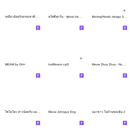
เหมียวน้อยรักธรรมชาติ-คำพูดใช้ได้ทุกวัน
สวัสดีทุกวัน : ชุดแมวเหมียว
Moving!Nordic design Sticker ehonCat2_en
MEAW by OH+
Indifferent cat5
Meow Zhua Zhua - No.37 -
โพโมโตะ สาวน้อยกับ แมวเหมียวที่รัก
Meow Johnjazz Eng
แมวขาว ในบ้านของฉัน 2