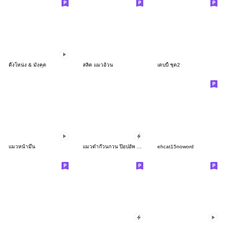
ติ๊งโหน่ง & มังคุด
สลิด แมวอ้วน
เดบบี้ ชุด2
แมวหน้ามึน
แมวดำก๊วนกวน ป๊อปอัพ คริสต์มาส
ehcat15noword