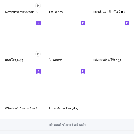
Moving!Nordic design Sticker ehon cat3EN
I'm Debby
แมวอ้วนตาฟ้า อีโมจิ❤️หลายอารมณ์ 41
แคทโซคูล (2)
ไบรทททท์
แก๊งแมวอ้วน ไร้คำพูด
ชีวิตประจำวันของ 2 เหมียว
Let's Meow Everyday
ครีเอเตอร์สติกเกอร์ หน้าหลัก