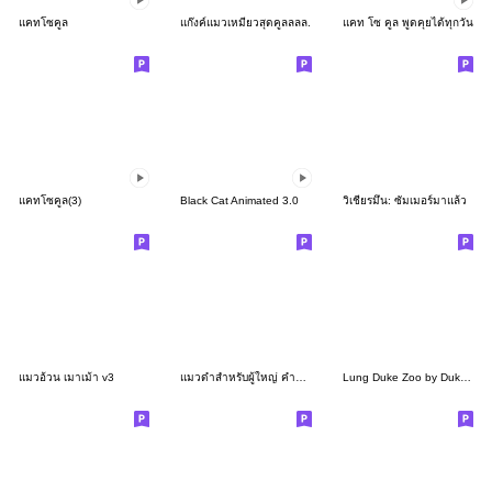
แคทโซคูล
แก๊งค์แมวเหมียวสุดคูลลลล.
แคท โซ คูล พูดคุยได้ทุกวัน
แคทโซคูล(3)
Black Cat Animated 3.0
วิเชียรมึน: ซัมเมอร์มาแล้ว
แมวอ้วน เมาเม้า v3
แมวดำสำหรับผู้ใหญ่ คำพูดใจดี ประโยคยาว♡
Lung Duke Zoo by DukeDej