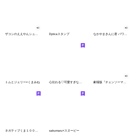
ザコシのええやんシューシュースタンプ
Dyticaスタンプ
なかやまきんに君 パワー!!スタンプ
トムとジェリー×くまみね
心伝わる♡可愛すぎない大人の長文スタンプ
劇場版『チェンソーマン レゼ篇』
ネガティブくま１００％ 憂鬱な一日
sakumaru×スヌーピー