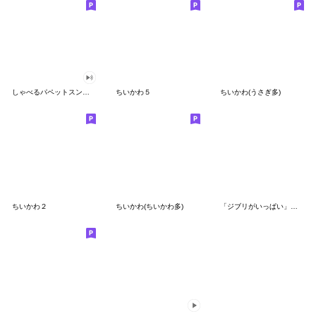
しゃべるパペットスンスン（GOOD）
ちいかわ５
ちいかわ(うさぎ多)
ちいかわ２
ちいかわ(ちいかわ多)
「ジブリがいっぱい」スタンプ