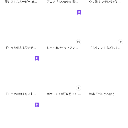
即レス！スヌーピー 好印象な長文スタンプ
アニメ『ちいかわ』動くLINEスタンプ vol.1
ウマ娘 シンデレラグレイ かんたんオグリ
ず～っと使える♡ナチュラルガール
しゃべるパペットスンスン（HAPPY）
「もういい！もどれ！ピカチュウ！」
【トークの始まりに】ゆるカワ♪スヌーピー
ポケモン！×可哀想に！ ムチっとスタンプ
絵本「パンどろぼう」