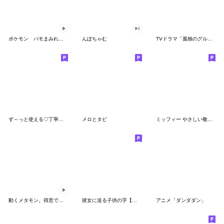
ポケモン パモまみれスタンプ
んぽちゃむ
TVドラマ「孤独のグルメ」
ず～っと使える♡丁寧な敬語お辞儀スタンプ
メロとタビ
ミッフィー やさしい敬語スタンプ
動くメタモン。得意でも苦手でもへんしん！
彼女に送る子供の字【カップル・彼氏】
アニメ「ダンダダン」