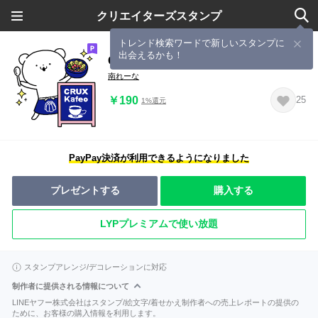
クリエイターズスタンプ
トレンド検索ワードで新しいスタンプに
出会えるかも！
CRUX Kafeoお台場⭐︎オタックマ
南れーな
￥190
25
1%還元
PayPay決済が利用できるようになりました
プレゼントする
購入する
LYPプレミアムで使い放題
スタンプアレンジ/デコレーションに対応
制作者に提供される情報について
LINEヤフー株式会社はスタンプ/絵文字/着せかえ制作者への売上レポートの提供の
ために、お客様の購入情報を利用します。