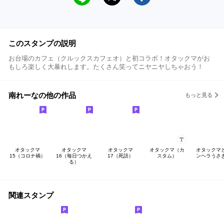
このスタンプの説明
お台場のカフェ（クルックスカフェオ）と初コラボ！オタックマがお
もしろ楽しく大暴れします。たくさん笑ってニヤニヤしちゃおう！
南れーなの他の作品
もっと見る
オタックマ
オタックマ
オタックマ
オタックマ（カ
オタックマ
15（コロナ禍）
16（毎日つかえ
17（死語）
スタム）
ンヘラうさ
る）
関連スタンプ