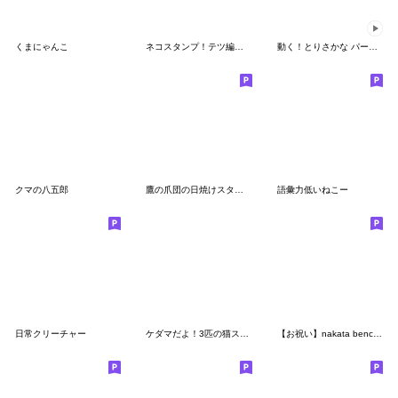
くまにゃんこ
ネコスタンプ！テツ編 コロコロ毛玉日記
動く！とりさかな パート２
クマの八五郎
鷹の爪団の日焼けスタンプ
語彙力低いねこー
日常クリーチャー
ケダマだよ！3匹の猫スタンプがでたよー！
【お祝い】nakata bench collection 3