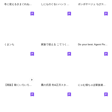
冬に使えるきまぐれねこちゃんスタンプ
しにものぐるいハンコ いいと思う
ボンボヤージュ ちびスタンプ
くまンち
家族で使える こてつくん アニメ絵スタンプ
Do your best. Agent Five. Season 3
【再販】動くいろいろなとり お正月と冬❄️
鷹の爪団 冬&正月スタンプ
にゃむ猫ちゃぽ家族連絡軍隊風