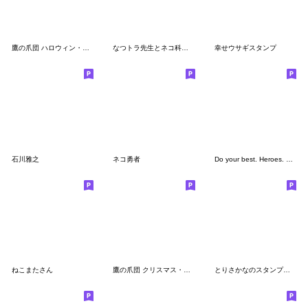
鷹の爪団 ハロウィン・秋スタンプ
なつトラ先生とネコ科の教え子たち
幸せウサギスタンプ
石川雅之
ネコ勇者
Do your best. Heroes. Extra chapter
ねこまたさん
鷹の爪団 クリスマス・冬スタンプ
とりさかなのスタンプです