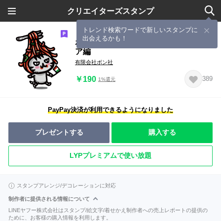
クリエイターズスタンプ
トレンド検索ワードで新しいスタンプに
出会えるかも！
ボンボヤージュちびスタンプ5 イタリ
ア編
有限会社ボン社
￥190
389
1%還元
PayPay決済が利用できるようになりました
プレゼントする
購入する
LYPプレミアムで使い放題
スタンプアレンジ/デコレーションに対応
制作者に提供される情報について
LINEヤフー株式会社はスタンプ/絵文字/着せかえ制作者への売上レポートの提供の
ために、お客様の購入情報を利用します。