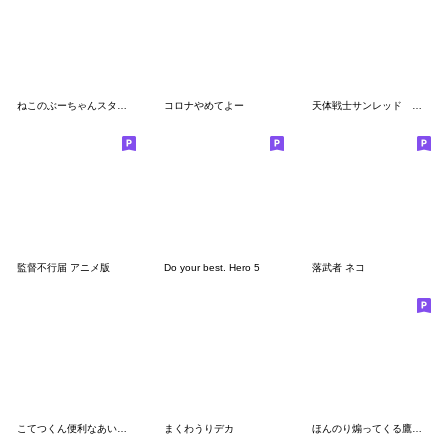
ねこのぶーちゃんスタンプ12
コロナやめてよー
天体戦士サンレッド レッドとかよ子
監督不行届 アニメ版
Do your best. Hero 5
落武者 ネコ
こてつくん便利なあいづちアニメ絵スタンプ
まくわうりデカ
ほんのり煽ってくる鷹の爪団の怪人スタンプ