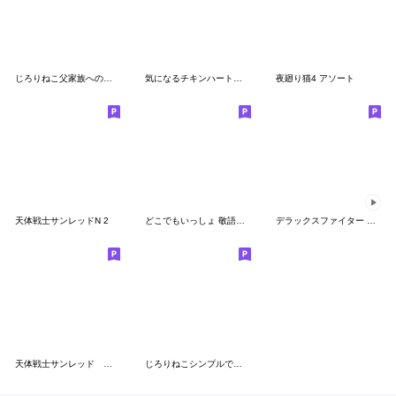
じろりねこ父家族への一言
気になるチキンハート仮面（３）改
夜廻り猫4 アソート
天体戦士サンレッドN 2
どこでもいっしょ 敬語シリーズ
デラックスファイター 日常編
天体戦士サンレッド デフォルメキャラ
じろりねこシンプルで使いやすいはず