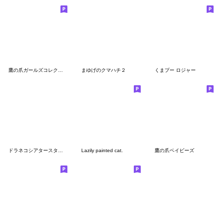
鷹の爪ガールズコレクション
まゆげのクマハチ２
くまプー ロジャー
ドラネコシアタースタンプ（リサイズ版）
Lazily painted cat.
鷹の爪ベイビーズ