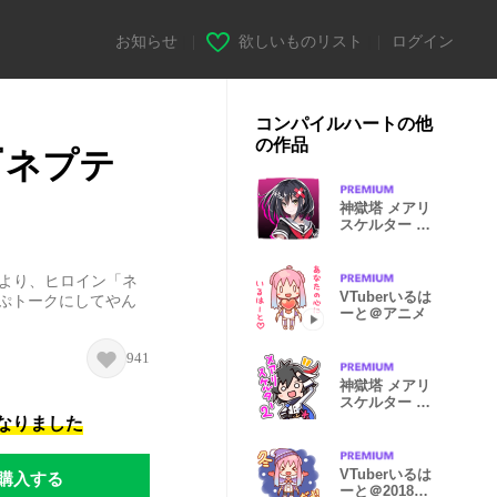
お知らせ
|
欲しいものリスト
|
ログイン
コンパイルハートの他
の作品
『ネプテ
神獄塔 メアリ
スケルター 第
一階層
ズより、ヒロイン「ネ
VTuberいるは
ねぷトークにしてやん
ーと＠アニメ
941
神獄塔 メアリ
スケルター 第
二階層
になりました
購入する
VTuberいるは
ーと＠2018年