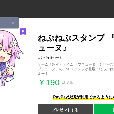
！
ねぷねぷスタンプ 
ューヌ』
コンパイルハート
ゲーム「超次元ゲイム ネプテューヌ」シリー
プテューヌ」のLINEスタンプが登場！ねっぷ
よー！
￥190
1%還元
PayPay決済が利用できるよう
プレゼントする