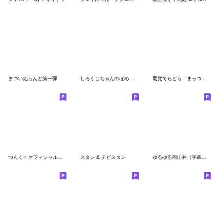
まついぬらんど第一弾
しろくじちゃんのほめるスタンプ3
竜党でらどら「まっつくん」2
つんく♂ オフィシャルスタンプ
スタン & チビスタン
ゆるゆる岡山弁（字幕付き）その３冬の岡山