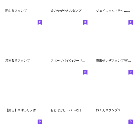
岡山弁スタンプ
犬のかがやきスタンプ
ジェイにゃん・テクニャン スポーツ編
漫画擬音スタンプ
スポーツバイク(ツーリング1)
野田せいぞスタンプ/実写ver
【謝る】高津カリノ作品スタンプ
おとぼけビ〜バ〜の日常スタンプ
旅くんスタンプ２