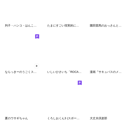
判子・ハンコ・はんこ・四角スタンプ
たまにすごい現実的になるマイネオうさぎ
園田競馬のおっさんとネェちゃん②
ならっきーのうごくスタンプ
いしいひさいち「ROCA」シリーズ
漫画『サキュバスのメロメロ』その１
夏のウサギちゃん
くろしおくん3 (スポーツほか)
大丈夫倶楽部