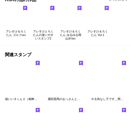
アレすけ＆ろく
アレすけとろく
アレすけ＆ろく
アレすけ＆ろく
たん ゴルフver.
たんの使いやす
たん ゆるゆる岡
たん Vol.1
いスタンプ2
山弁Ver.
関連スタンプ
福いいネくん２（相棒犬 福いいヌ登場！）
園田競馬のおっさんとネェちゃん
やる気なし子です＿岡山弁Ver. その2