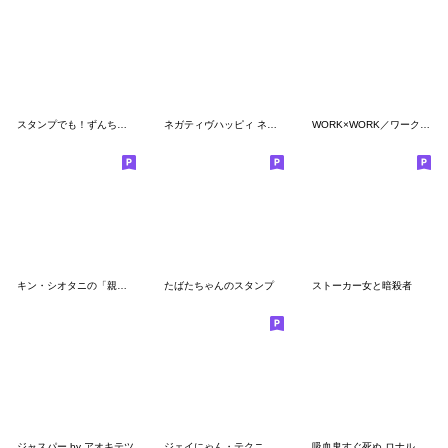
スタンプでも！ずんちゃんといっしょ！
ネガティヴハッピィ ネガティヴver. vol.2
WORK×WORK／ワークワーク
キン・シオタニの「親とはぐれた人面犬」
たばたちゃんのスタンプ
ストーカー女と暗殺者
ジャスパー by アオキテツ
ジェイにゃん・テクニャン 可愛い実写版１
吸血鬼すぐ死ぬ ロナルドオンリースタンプ