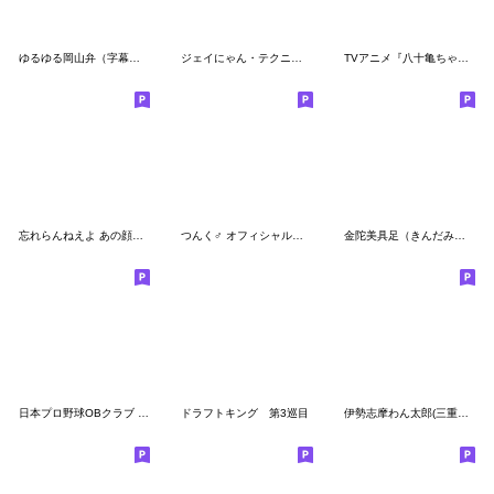
ゆるゆる岡山弁（字幕付き）その４夏の岡山
ジェイにゃん・テクニャン 可愛い実写版２
TVアニメ『八十亀ちゃんかんさつにっき』
忘れらんねえよ あの顔スタンプ（改訂版）
つんく♂ オフィシャルスタンプ 2
金陀美具足（きんだみぐそく）のてんかくん
日本プロ野球OBクラブ 公式スタンプ 第一弾
ドラフトキング 第3巡目
伊勢志摩わん太郎(三重の方言)