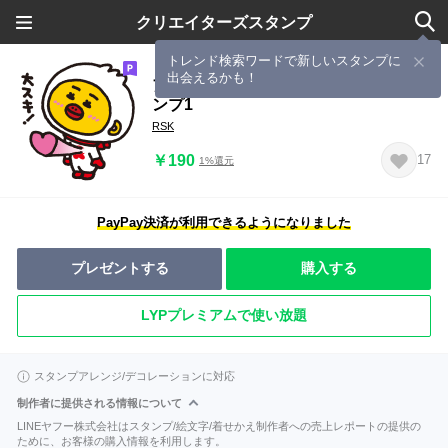
クリエイターズスタンプ
トレンド検索ワードで新しいスタンプに
出会えるかも！
アレすけとろくたんの使いやすいスタ
ンプ1
RSK
￥190
17
1%還元
PayPay決済が利用できるようになりました
プレゼントする
購入する
LYPプレミアムで使い放題
スタンプアレンジ/デコレーションに対応
制作者に提供される情報について
LINEヤフー株式会社はスタンプ/絵文字/着せかえ制作者への売上レポートの提供の
ために、お客様の購入情報を利用します。