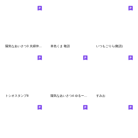
陽気なあいさつ3 夫婦仲良くver.
単色くま 敬語
いつもごりら(敬語)
トシオスタンプ8
陽気なあいさつ4 ゆるーいあいづちver.
すみお