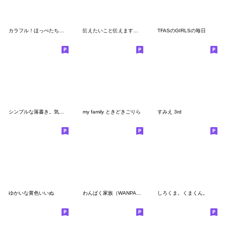
カラフル！ほっぺたちゃん
伝えたいこと伝えます、女の子。
TFASのGIRLSの毎日
シンプルな落書き。気持ち。
my family ときどきごりら
すみえ 3rd
ゆかいな黄色いいぬ
わんぱく家族（WANPAKU HOUSE）
しろくま。くまくん。