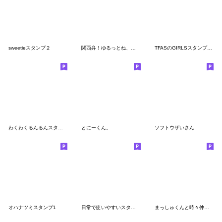
sweetieスタンプ２
関西弁！ゆるっとね、ゆるっと【家族LINE】
TFASのGIRLSスタンプ♡敬語
わくわくるんるんスタンプ
とにーくん。
ソフトウザいさん
オハナツミスタンプ1
日常で使いやすいスタンプ by mito
まっしゅくんと時々仲間たち2