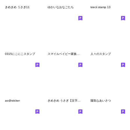
きめきめ うさぎ11
ゆかいなおなごたち
krecii stamp 13
0315にこにこスタンプ
スマイルベイビー家族で使えるスタンプ
人々のスタンプ
ao@sticker
きめきめ うさぎ【文字なし】
陽気なあいさつ