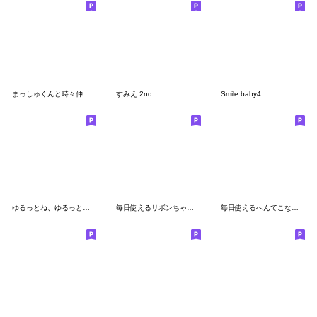
まっしゅくんと時々仲間たち
すみえ 2nd
Smile baby4
ゆるっとね、ゆるっと【やる気がない】
毎日使えるリボンちゃんの日常
毎日使えるへんてこなぼくちゃん