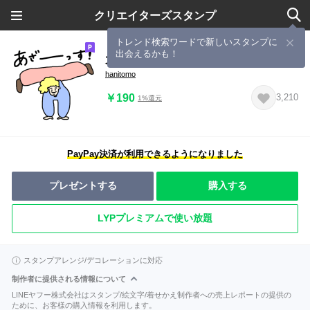
クリエイターズスタンプ
トレンド検索ワードで新しいスタンプに
出会えるかも！
大人かわいい♡自由なPeople
hanitomo
￥190
3,210
1%還元
PayPay決済が利用できるようになりました
プレゼントする
購入する
LYPプレミアムで使い放題
スタンプアレンジ/デコレーションに対応
制作者に提供される情報について
LINEヤフー株式会社はスタンプ/絵文字/着せかえ制作者への売上レポートの提供の
ために、お客様の購入情報を利用します。