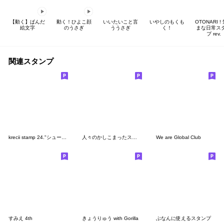
【動く】ぱんだ
動く！ひよこ顔
いいたいこと言
いやしのもくも
OTONARI !
絵文字
のうさぎ
ううさぎ
く！
まな日常ス
プ rev.
関連スタンプ
krecii stamp 24."シュールな会話"
人々のかしこまったスタンプ
We are Global Club
すみえ 4th
きょうりゅう with Gorilla
ぶなんに使えるスタンプ