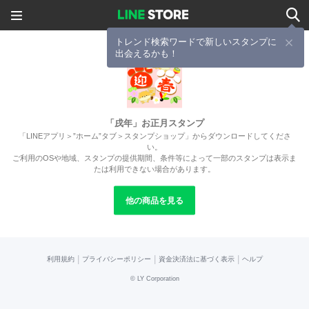
トレンド検索ワードで新しいスタンプに
出会えるかも！
「戌年」お正月スタンプ
「LINEアプリ＞”ホーム”タブ＞スタンプショップ」からダウンロードしてくださ
い。
ご利用のOSや地域、スタンプの提供期間、条件等によって一部のスタンプは表示ま
たは利用できない場合があります。
他の商品を見る
|
|
|
利用規約
プライバシーポリシー
資金決済法に基づく表示
ヘルプ
©
LY Corporation