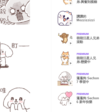
弟-興奮到模糊
讚讚的
Mozzizzizzi
萌萌汪星人兄弟
滾動
萌萌汪星人兄
弟-戀愛中
蓬蓬狗 Sechon
7 學習中
蓬蓬狗 Sechon
6 新年快樂