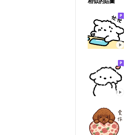
相似的貼圖