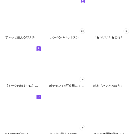
ず～っと使える♡ナチュラルガール
しゃべるパペットスンスン（HAPPY）
「もういい！もどれ！ピカチュウ！」
【トークの始まりに】ゆるカワ♪スヌーピー
ポケモン！×可哀想に！ ムチっとスタンプ
絵本「パンどろぼう」
ちいかわ(ピース)
ぐりぐり動く！おかしなポケモンスタンプ
アニメ25周年!使えるONE PIECEスタンプ