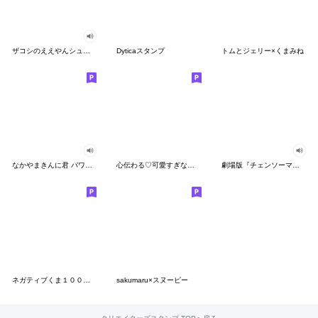
ザコシのええやんシューシュースタンプ
Dyticaスタンプ
トムとジェリー×くまみね
なかやまきんに君 パワー!!スタンプ
心伝わる♡可愛すぎない大人の長文スタンプ
劇場版『チェンソーマン レゼ篇』
ネガティブくま１００％ 憂鬱な一日
sakumaru×スヌーピー