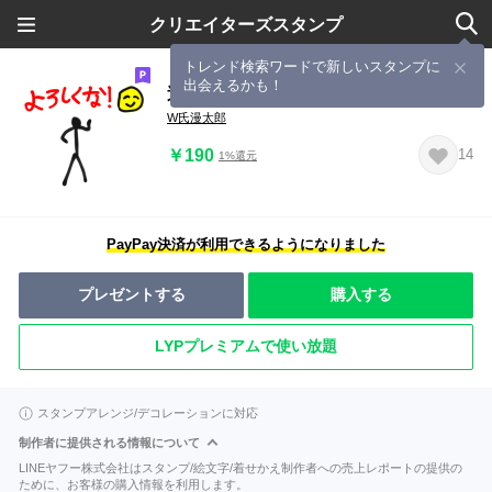
クリエイターズスタンプ
トレンド検索ワードで新しいスタンプに
出会えるかも！
送っていい友！棒人間スタンプ
W氏漫太郎
￥190
14
1%還元
PayPay決済が利用できるようになりました
プレゼントする
購入する
LYPプレミアムで使い放題
スタンプアレンジ/デコレーションに対応
制作者に提供される情報について
LINEヤフー株式会社はスタンプ/絵文字/着せかえ制作者への売上レポートの提供の
ために、お客様の購入情報を利用します。