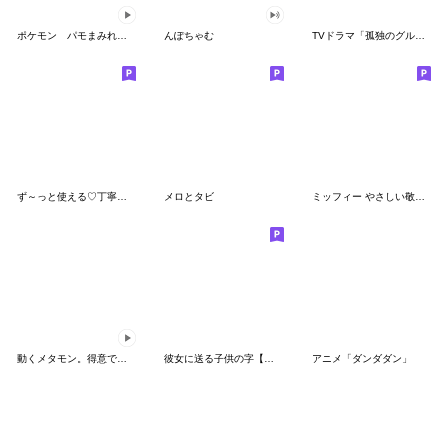
ポケモン パモまみれスタンプ
んぽちゃむ
TVドラマ「孤独のグルメ」
ず～っと使える♡丁寧な敬語お辞儀スタンプ
メロとタビ
ミッフィー やさしい敬語スタンプ
動くメタモン。得意でも苦手でもへんしん！
彼女に送る子供の字【カップル・彼氏】
アニメ「ダンダダン」