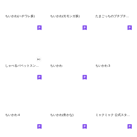
ちいかわ(ハチワレ多)
ちいかわ(モモンガ多)
たまごっちのプチプチおみせっち
しゃべるパペットスンスン
ちいかわ
ちいかわ３
ちいかわ４
ちいかわ(冬かな)
ミャクミャク 公式スタンプ第２弾