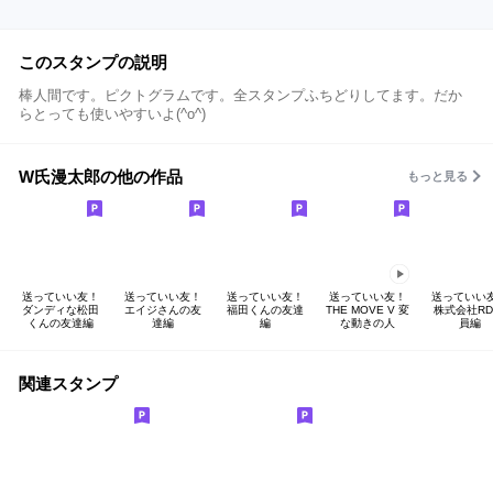
このスタンプの説明
棒人間です。ピクトグラムです。全スタンプふちどりしてます。だか
らとっても使いやすいよ(^o^)
W氏漫太郎の他の作品
もっと見る
送っていい友！
送っていい友！
送っていい友！
送っていい友！
送っていい
ダンディな松田
エイジさんの友
福田くんの友達
THE MOVE V 変
株式会社RD
くんの友達編
達編
編
な動きの人
員編
関連スタンプ