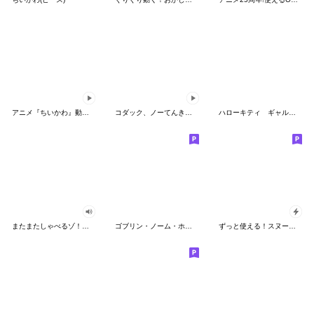
アニメ『ちいかわ』動くLINEスタンプ vol.2
コダック、ノーてんきに悩み中！
ハローキティ ギャルバイブス♡
またまたしゃべるゾ！クレヨンしんちゃん
ゴブリン・ノーム・ホーン
ずっと使える！スヌーピーのグリーティング