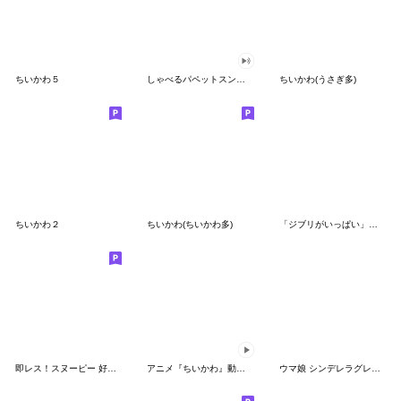
ちいかわ５
しゃべるパペットスンスン（GOOD）
ちいかわ(うさぎ多)
ちいかわ２
ちいかわ(ちいかわ多)
「ジブリがいっぱい」スタンプ
即レス！スヌーピー 好印象な長文スタンプ
アニメ『ちいかわ』動くLINEスタンプ vol.1
ウマ娘 シンデレラグレイ かんたんオグリ