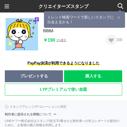
クリエイターズスタンプ
トレンド検索ワードで新しいスタンプに
出会えるかも！
とってもとってもキュート♡
RIRIKA
￥190
158
1%還元
PayPay決済が利用できるようになりました
プレゼントする
購入する
LYPプレミアムで使い放題
スタンプアレンジ/デコレーションに対応
制作者に提供される情報について
LINEヤフー株式会社はスタンプ/絵文字/着せかえ制作者への売上レポートの提供の
ために、お客様の購入情報を利用します。