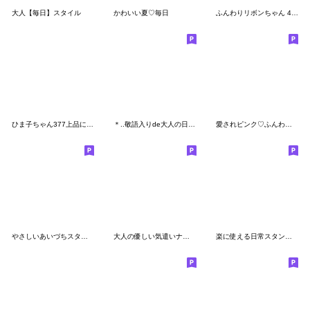
大人【毎日】スタイル
かわいい夏♡毎日
ふんわりリボンちゃん 4♡日常編
ひま子ちゃん377上品にごあいさつスタンプ
＊..敬語入りde大人の日常♡ボブGIRL..＊
愛されピンク♡ふんわりhappy
やさしいあいづちスタンプ
大人の優しい気遣いナチュラガール 秋冬
楽に使える日常スタンプ【2】敬語入り✿