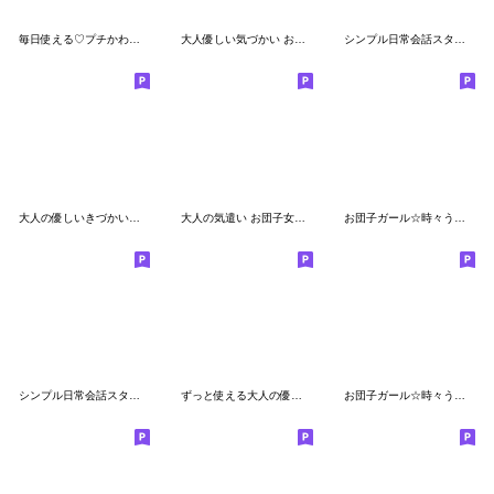
毎日使える♡プチかわほっこりガール
大人優しい気づかい お団子女の子 年末年始
シンプル日常会話スタンプ813
大人の優しいきづかいナチュラガール 冬
大人の気遣い お団子女の子 年末年始～冬
お団子ガール☆時々うさぴょんと2(再販）
シンプル日常会話スタンプ827
ずっと使える大人の優しい気遣い女の子
お団子ガール☆時々うさぴょんと