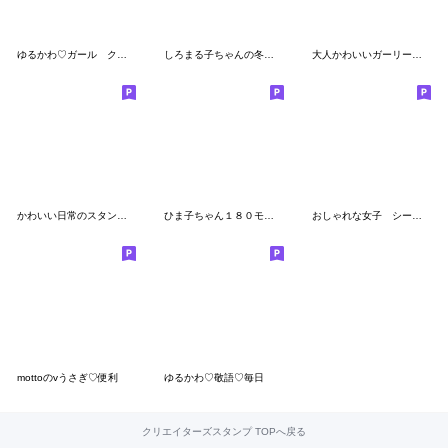
ゆるかわ♡ガール クレイ風
しろまる子ちゃんの冬スタンプ
大人かわいいガーリースタンプ【その２】
かわいい日常のスタンプ♡
ひま子ちゃん１８０モノトーン日常敬語編
おしゃれな女子 シーズン2
mottoのvうさぎ♡便利
ゆるかわ♡敬語♡毎日
クリエイターズスタンプ TOPへ戻る