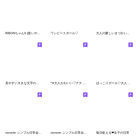
RIBONちゃん6 [使いやすい]
ワンピースガール♡
大人の優しいきづかいナチュラガール 冬編
見やすい大きな文字のきづかいスタンプ
*✦大人かわいい♡ナチュラルテイスト２•.*
ほっこりガール♡大人女子編ていねい語
nenerin シンプル日常会話スタンプ303
nenerin シンプル日常会話スタンプ505
毎日使える❤女子の日常