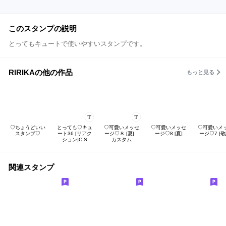
このスタンプの説明
とってもキュートで使いやすいスタンプです。
RIRIKAの他の作品
もっと見る
♡ちょうどいい
とっても♡キュ
♡可愛いメッセ
♡可愛いメッセ
♡可愛いメ
スタンプ♡
ート36 [リアク
ージ♡８ [夏]
ージ♡8 [夏]
ージ♡7 [敬
ション]C.S
カスタム
関連スタンプ