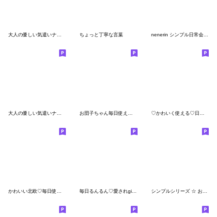
大人の優しい気遣いナチュラガール 初夏～
ちょっと丁寧な言葉
nenerin シンプル日常会話スタンプ300
大人の優しい気遣いナチュラガール 春
お団子ちゃん毎日使える手書きのスタンプ
♡かわいく使える♡日常スタンプ♪
かわいい北欧♡毎日使える
毎日るんるん♡愛されgirl♡
シンプルシリーズ ☆ お団子ちゃん