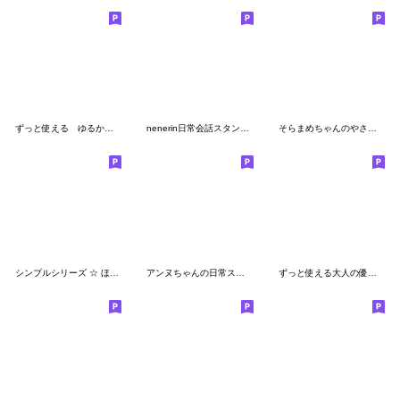
ずっと使える ゆるかわ♡ガール
nenerin日常会話スタンプ819気遣い修正
そらまめちゃんのやさしい敬語
シンプルシリーズ ☆ ほのぼのボブちゃん
アンヌちゃんの日常スタンプ
ずっと使える大人の優しいきづかい 女の子