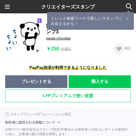
クリエイターズスタンプ
トレンド検索ワードで新しいスタンプに
出会えるかも！
割と激しめに動くよ!パンダの日常スタ
ンプ3
panda-chocolate
￥250
682
1%還元
PayPay決済が利用できるようになりました
プレゼントする
購入する
LYPプレミアムで使い放題
スタンプアレンジ/デコレーションに対応
制作者に提供される情報について
LINEヤフー株式会社はスタンプ/絵文字/着せかえ制作者への売上レポートの提供の
ために、お客様の購入情報を利用します。