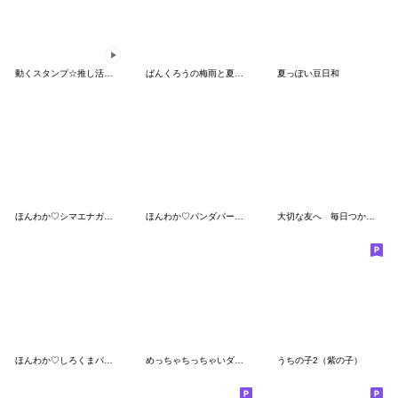
動くスタンプ☆推し活パンダの沼生活２
ぱんくろうの梅雨と夏（エネルギー低め）
夏っぽい豆日和
ほんわか♡シマエナガパーカー（夏）
ほんわか♡パンダパーカー
大切な友へ 毎日つかえるパンダさん
ほんわか♡しろくまパーカー（夏）
めっちゃちっちゃいダジャレスタンプ
うちの子2（紫の子）