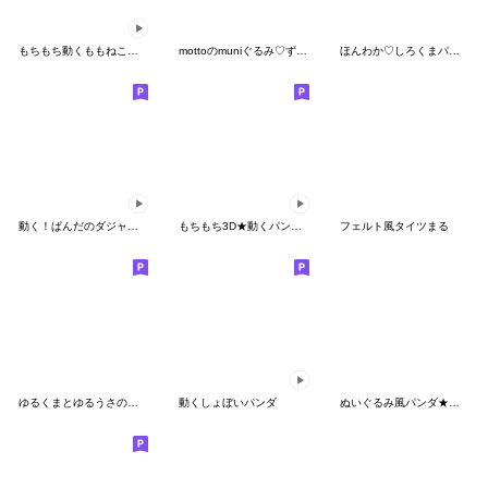
もちもち動くももねこちゃん17
mottoのmuniぐるみ♡ずっと使える
ほんわか♡しろくまパーカー（リアクション
動く！ぱんだのダジャレ☆スタンプ
もちもち3D★動くパンダの毎日
フェルト風タイツまる
ゆるくまとゆるうさの日常
動くしょぼいパンダ
ぬいぐるみ風パンダ★省スペ敬語気遣い