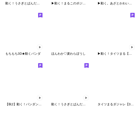
動く！うさぎとぱんだのシンプルな言葉３
▶動く！まるこのポジティブとネガティブ
▶動く。あざとかわいいめんたいこ2
もちもち3D★動くパンダ
ほんわか♡麦わらぼうし
▶︎動く！タイツまる【ミルクティ】
【秋2】動く！パンダンミニ
動く！うさぎとぱんだのシンプルな言葉２
タイツまるダジャレ【3D】