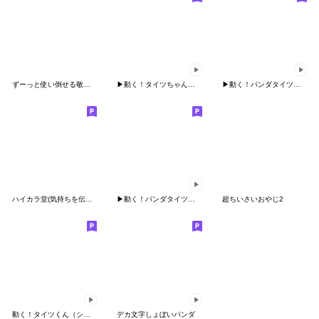
ずーっと使い倒せる敬語 ちびっ子編
▶︎動く！タイツちゃんスタンプ
▶︎動く！パンダタイツまる②
ハイカラ堂(気持ちを伝える…編)
▶︎動く！パンダタイツまる③
超ちいさいおやじ2
動く！タイツくん（シンプルな言葉）３
デカ文字しょぼいパンダ