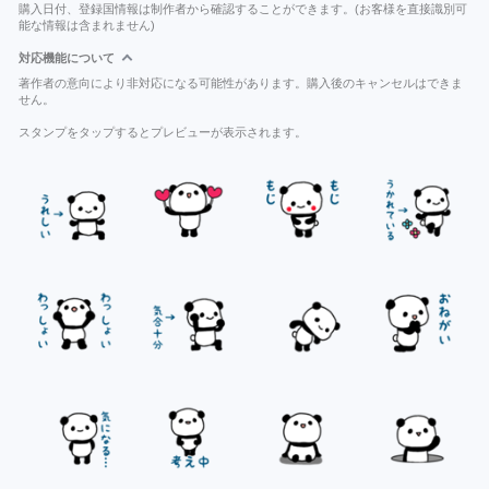
購入日付、登録国情報は制作者から確認することができます。(お客様を直接識別可
能な情報は含まれません)
対応機能について
著作者の意向により非対応になる可能性があります。購入後のキャンセルはできま
せん。
スタンプをタップするとプレビューが表示されます。