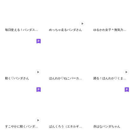
毎日使える！パンダスタンプ
めっちゃ走るパンダさん
ゆるかわ女子＊無気力と夏
動く♡パンダさん
ほんわか♡ねこパーカーfeat.こねこ
踊る！ほんわか♡くまちゃん
すこやかに動くパンダ☆あいさつ
ぱんくろう（エネルギー低め）
赤はなパンダちゃん