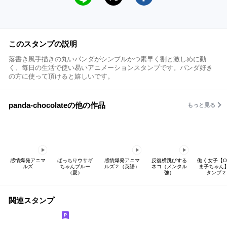
このスタンプの説明
落書き風手描きの丸いパンダがシンプルかつ素早く割と激しめに動
く、毎日の生活で使い易いアニメーションスタンプです。パンダ好き
の方に使って頂けると嬉しいです。
panda-chocolateの他の作品
もっと見る
感情爆発アニマ
ぱっちりウサギ
感情爆発アニマ
反復横跳びする
働く女子【O
ルズ
ちゃんブルー
ルズ２（英語）
ネコ（メンタル
ま子ちゃん
（夏）
強）
タンプ２
関連スタンプ