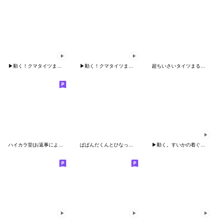
▶︎動く！クマタイツまるスタンプ
▶︎動く！クマタイツまるスタンプ②
超ちいさいタイツまる【だじゃれ】
ハイカラ堂(お返事によく使うスタンプ編)
ぱぱんだくんとひなっち8場所をとらない
▶動く。すいかの着ぐるみちゃん