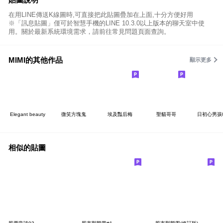
在用LINE傳送K線圖時,可直接把此貼圖疊加在上面,十分方便好用
※「訊息貼圖」僅可於智慧手機的LINE 10.3.0以上版本的聊天室中使
用。關於最新系統環境需求，請前往常見問題頁面查詢。
MIMI的其他作品
顯示更多
Elegant beauty
微笑方塊鬼
埃及豔后梅
聖貓哥哥
日初心男孩
相似的貼圖