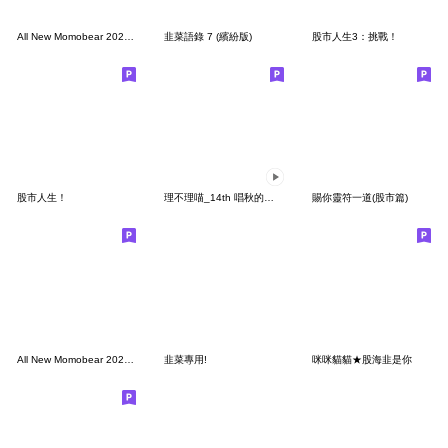
All New Momobear 2025 No.5
韭菜語錄 7 (繽紛版)
股市人生3：挑戰！
股市人生！
理不理喵_14th 唱秋的韭菜花
賜你靈符一道(股市篇)
All New Momobear 2026 No.1
韭菜專用!
咪咪貓貓★股海韭是你