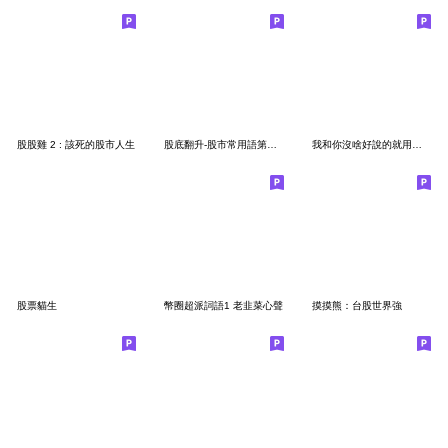
股股雞 2 : 該死的股市人生
股底翻升-股市常用語第四彈!
我和你沒啥好說的就用符咒來表達吧-股市版
股票貓生
幣圈超派詞語1 老韭菜心聲
摸摸熊：台股世界強