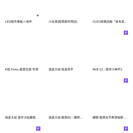
LED股市看板☆漲停
小韭菜(股票股市用語)
CLEC經典語錄『富有是天賦、快樂是人權』
K线 Forex,股票交易 常用
就是大叔:投資高手
Mr.B 12 - 股市小神手2
就是大叔 股市大貼圖第四彈：財富天天漲
就是大叔-股票(6)：睡吧～夢裡什麼都有
睏寶-股票在手希望無窮 第4彈