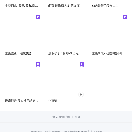
韭菜阿北 (股票/股市/日常梗)
睏寶-股海惡人多 第２彈
仙大醫師的股市人生
韭菜語錄 5 (繽紛版)
股市小子：目标-两万点！
韭菜阿北2 (股票/股市/日常梗)
股底翻升-股市常用語第二彈!(重製版)
韭菜鴨
個人原創貼圖 主頁面
|
|
|
服務條款
隱私權政策
行銷資料提供政策
常見問題