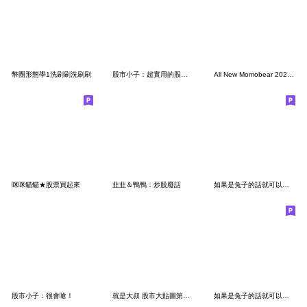
幣圈形態學1洗刷刷洗刷刷
股市小子：超實用的股資心境
All New Momobear 2025 No.3
咪咪貓貓★股票買起來
韭韭＆鴨鴨：炒股廢話
如果是兔子的話就可以勇往直前的當棵韭菜3
股市小子：很會嗆！
就是大叔 股市大貼圖第二彈:實用投資用語
如果是兔子的話就可以勇往直前的當棵韭菜2