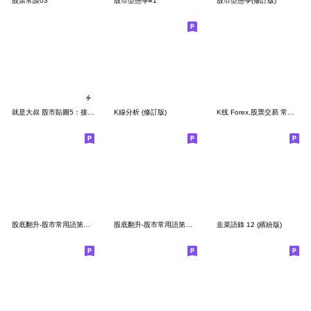
股票常談03
股市型態學#1
股市型態學(修訂版)
就是大叔 股市貼圖5：接刀俠
K線分析 (修訂版)
K线 Forex,股票交易 常用 2
股底翻升-股市常用語第一彈!(重製版)
股底翻升-股市常用語第七彈!
韭菜語錄 12 (繽紛版)