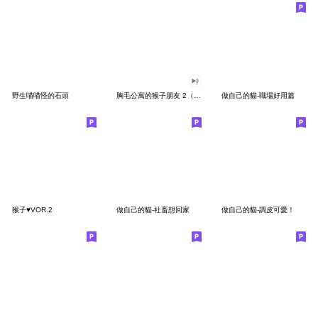
野生喵喵怪的石頭
胸毛公寓的猴子朋友 2（有聲動態）
做自己的貓-職場好用篇
猴子♥VOR.2
做自己的貓-社畜想回家
做自己的貓-調皮可愛！