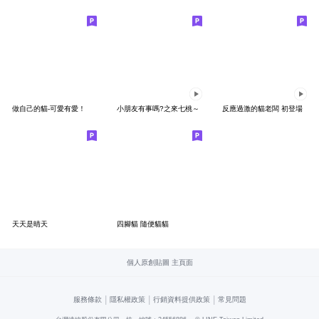
做自己的貓-可愛有愛！
小朋友有事嗎?之來七桃～
反應過激的貓老闆 初登場
天天是晴天
四腳貓 隨便貓貓
個人原創貼圖 主頁面
|
|
|
服務條款
隱私權政策
行銷資料提供政策
常見問題