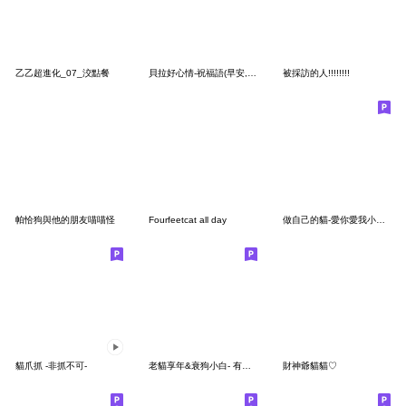
乙乙超進化_07_洨點餐
貝拉好心情-祝福語(早安,午安,晚安)
被採訪的人!!!!!!!!
帕恰狗與他的朋友喵喵怪
Fourfeetcat all day
做自己的貓-愛你愛我小日常
貓爪抓 -非抓不可-
老貓享年&衰狗小白- 有病呻吟
財神爺貓貓♡