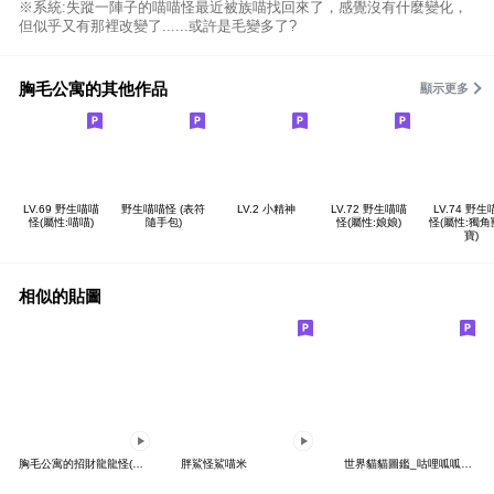
※系統:失蹤一陣子的喵喵怪最近被族喵找回來了，感覺沒有什麼變化，
但似乎又有那裡改變了......或許是毛變多了?
胸毛公寓的其他作品
顯示更多
LV.69 野生喵喵
野生喵喵怪 (表符
LV.2 小精神
LV.72 野生喵喵
LV.74 野生
怪(屬性:喵喵)
隨手包)
怪(屬性:娘娘)
怪(屬性:獨
寶)
相似的貼圖
胸毛公寓的招財龍龍怪(動態貼圖)
胖鯊怪鯊喵米
世界貓貓圖鑑_咕哩呱呱吸卡 賣靠杯靠木