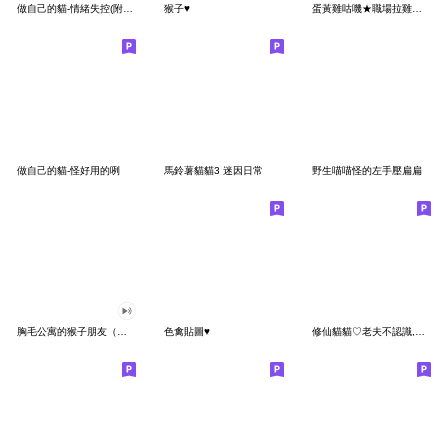
做自己的貓-情緒失控(附迷因)
猴子♥
蛋黃雞咕嘰★職場拉雞人生★
做自己的貓-怪好用的咧
馬鈴薯貓貓3 迷因日常
野生喵喵怪的左手壓扁扁
胸毛公寓的猴子朋友（有聲動態）
色禽貼圖♥
修仙貓貓♡老夫不認識,你這個蠢貨