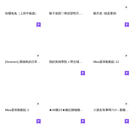
哈囉兔兔（上班中級篇）
猴子迷因♡舉頭望明月,低頭吃香蕉
貓爪抓 -就是要抓-
[Seseren] 羅德島的日常 ver.1
我的英雄學院 x 野生喵喵怪(1年A班)
Misa耍笨動動貼 12
Misa耍笨動動貼 2
★38雞15★瘋狂購物雞★可怕的是窮的人是我
小朋友有事嗎?13～顏藝系小朋友嗨起來!