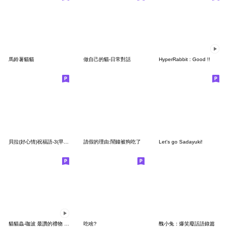
馬鈴薯貓貓
做自己的貓-日常對話
HyperRabbit : Good !!
貝拉(好心情)祝福語-3(早安,午安,晚安)
請假的理由:鬧鐘被狗吃了
Let's go Sadayuki!
貓貓蟲-咖波 最讚的禮物 聖誕貼圖
吃啥?
醜小兔：爆笑廢話語錄篇