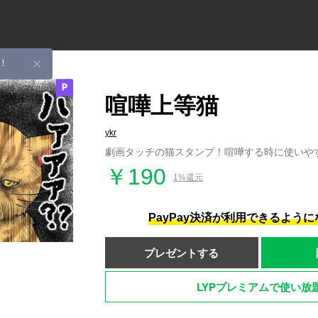
！
喧嘩上等猫
ykr
劇画タッチの猫スタンプ！喧嘩する時に使いや
￥190
1%還元
PayPay決済が利用できるよう
プレゼントする
LYPプレミアムで使い放