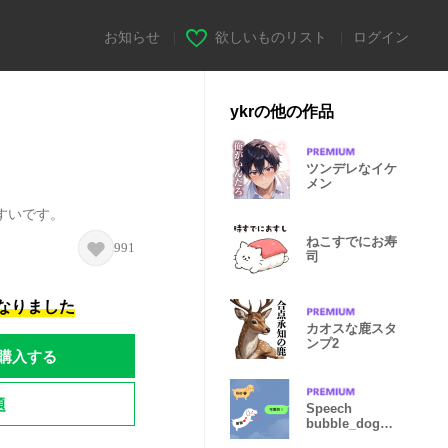
お知らせ
|
欲しいものリスト
|
ログイン
ykrの他の作品
ツンデレなイケ
メン
すいです。
ねこすでにお寿
991
司
になりました
カオスな鹿スタ
ンプ2
購入する
題
Speech
bubble_dog
(traditional)