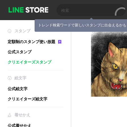
トレンド検索ワードで新しいスタンプに出会えるかも
スタンプ
定額制のスタンプ使い放題
公式スタンプ
クリエイターズスタンプ
絵文字
公式絵文字
クリエイターズ絵文字
着せかえ
公式着せかえ