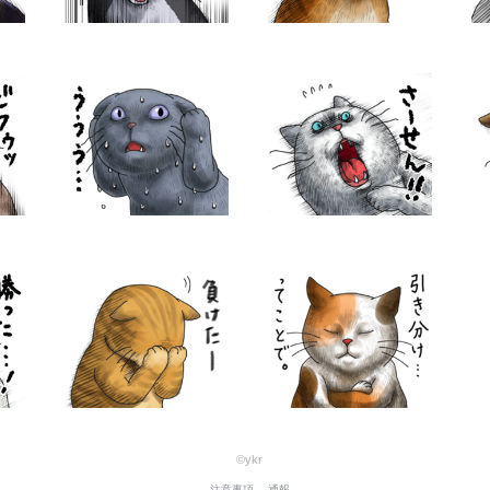
©ykr
注意事項
通報