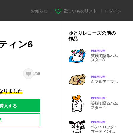
お知らせ
|
欲しいものリスト
|
ログイン
ゆとりレコーズの他の
作品
ティン6
笑顔で語るハム
スター8
256
キマルアニマル
になりました
笑顔で語るハム
購入する
スター４
題
ベン・ロック・
マーティン(ツ