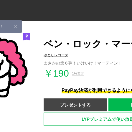
！
ベン・ロック・マー
ゆとりレコーズ
まさかの第６弾！いけいけ！マーティン！
￥190
1%還元
PayPay決済が利用できるよう
プレゼントする
LYPプレミアムで使い放