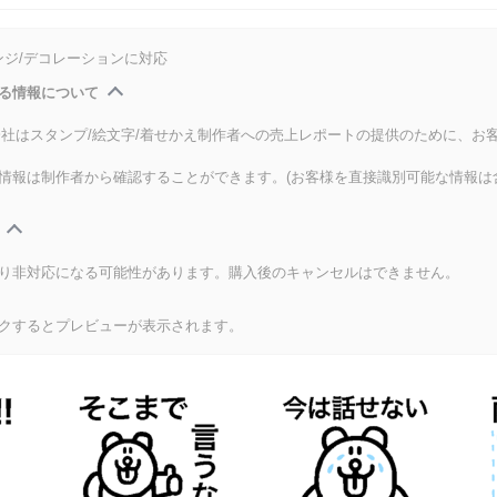
ンジ/デコレーションに対応
る情報について
式会社はスタンプ/絵文字/着せかえ制作者への売上レポートの提供のために、お
情報は制作者から確認することができます。(お客様を直接識別可能な情報は
り非対応になる可能性があります。購入後のキャンセルはできません。
クするとプレビューが表示されます。