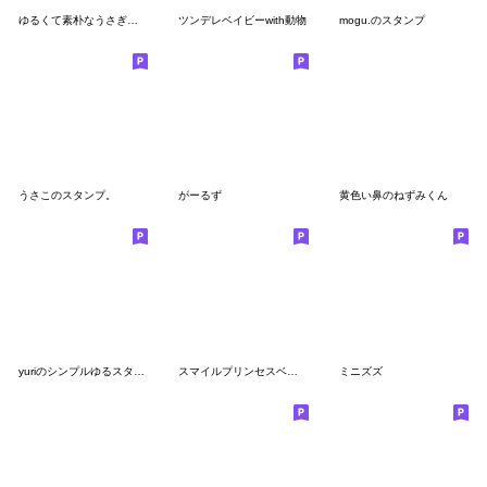
ゆるくて素朴なうさぎさんのスタンプ
ツンデレベイビーwith動物
mogu.のスタンプ
うさこのスタンプ。
がーるず
黄色い鼻のねずみくん
yuriのシンプルゆるスタンプ
スマイルプリンセスベイビー
ミニズズ