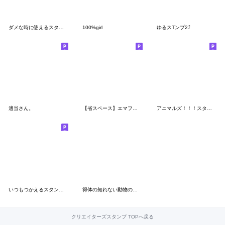
ダメな時に使えるスタンプ
100%girl
ゆるスTンプ2⤴︎
適当さん。
【省スペース】エマフレンズ 14
アニマルズ！！！スタンプ
いつもつかえるスタンプ4 (koala ver)
得体の知れない動物のスタンプ
クリエイターズスタンプ TOPへ戻る