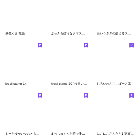
単色くま 敬語
ぶっきらぼうなクマスタンプ
白いうさぎの使えるスタンプ
krecii stamp 14
krecii stamp 20 "ゆるい会話"
しろいわんこ。ぱーと②
ミーとゆかいなおともだち
まっしゅくんと時々仲間たち2
にこにこさんたち1 家族連絡