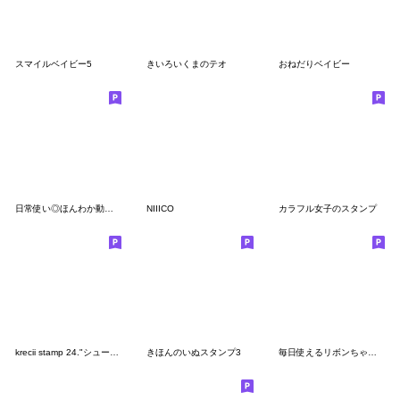
スマイルベイビー5
きいろいくまのテオ
おねだりベイビー
日常使い◎ほんわか動物スタンプ
NIIICO
カラフル女子のスタンプ
krecii stamp 24."シュールな会話"
きほんのいぬスタンプ3
毎日使えるリボンちゃんの日常