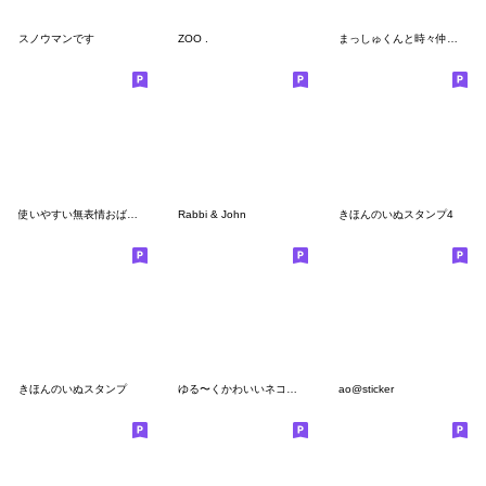
スノウマンです
ZOO .
まっしゅくんと時々仲間たち
使いやすい無表情おばけ(?)
Rabbi & John
きほんのいぬスタンプ4
きほんのいぬスタンプ
ゆる〜くかわいいネコとうさぎとクマvol.5
ao@sticker