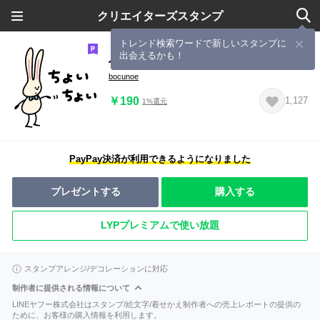
クリエイターズスタンプ
トレンド検索ワードで新しいスタンプに
出会えるかも！
へんてこなうさぎのいとこ
bocunoe
￥190
1,127
1%還元
PayPay決済が利用できるようになりました
プレゼントする
購入する
LYPプレミアムで使い放題
スタンプアレンジ/デコレーションに対応
制作者に提供される情報について
LINEヤフー株式会社はスタンプ/絵文字/着せかえ制作者への売上レポートの提供の
ために、お客様の購入情報を利用します。