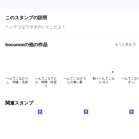
このスタンプの説明
ヘンテコなウサギのいとこだよ！
bocunoeの他の作品
もっと見る
へんてこなひつ
へんてこなアヒ
へんてこなひつ
動くへんてこな
へんてこな
じ 同棲・夫婦
ル 喧嘩・仲直
じの暑い夏
ヒヨコ
ギン♩
り
関連スタンプ