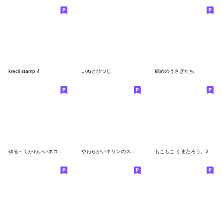
krecii stamp 4
いぬとひつじ
細めのうさぎたち
ゆる～くかわいいネコとうさぎとクマ
やわらかいキリンのスタンプ 2
もこもこ くまたろう。2