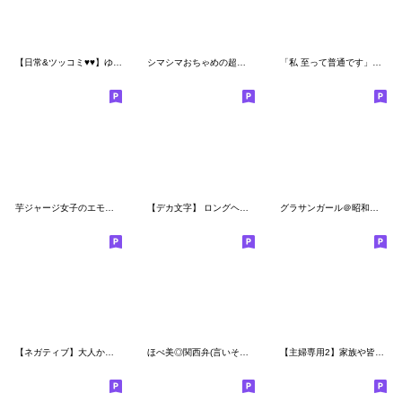
【日常&ツッコミ♥♥】ゆるカジ女子
シマシマおちゃめの超不機嫌♡関西弁編
「私 至って普通です」デカ文字スタンプ編
芋ジャージ女子のエモーション
【デカ文字】 ロングヘアガールスタンプ
グラサンガール＠昭和死語スタンプ2
【ネガティブ】大人かわいいロングヘア
ほぺ美◎関西弁(言いそうなセリフ集)
【主婦専用2】家族や皆に使える日常ことば