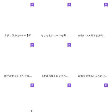
ナチュラルガール♥【デカ文字♪家族連絡】
ちょっとシュールな毒舌大人女子
かわいいメガネままのデカ文字スタンプ
派手かわロングヘア毎日使えるスタンプ
【友達言葉】ロングヘアガール
家族を見守る✨ふんわりママ