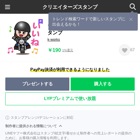
クリエイターズスタンプ
トレンド検索ワードで新しいスタンプに
出会えるかも！
アメリカンバイク女子♡毎日使えるス
タンプ
k-works
￥190
67
1%還元
PayPay決済が利用できるようになりました
プレゼントする
購入する
LYPプレミアムで使い放題
スタンプアレンジ/デコレーションに対応
制作者に提供される情報について
LINEヤフー株式会社はスタンプ/絵文字/着せかえ制作者への売上レポートの提供の
ために、お客様の購入情報を利用します。