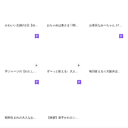
かわいい主婦の1日【ゆる返事編】
おちゃめは奥さま♡関西弁編♡毎日使えるよ
お茶目なみーちゃん 17 [ネガティブ]
芋ジャージの【わたし】♀青春時代
ず〜っと使える♩大人女子の日常【3D】
毎日使える☆大阪弁ほっこりガール
昭和生まれの大人なお姉さん
【挨拶】派手かわロングヘアガールスタンプ