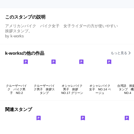
このスタンプの説明
アメリカンバイク バイク女子 女子ライダーの方が使いやすい
挨拶スタンプ。
by k-works
k-worksの他の作品
もっと見る
クルーザーバイ
クルーザーバイ
オシャレバイク
オシャレバイク
台湾語 挨
ク バイク男
ク男子 挨拶ス
男子 挨拶
女子 NO.14 ベ
タンプ 機
子 NO.2
タンプ
NO.17 グリーン
ージュ
NO.4
関連スタンプ