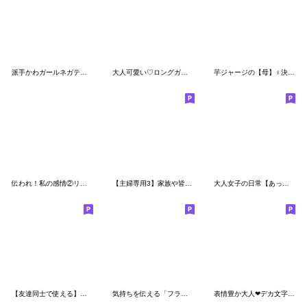
派手かわガールネガティブ2
大人可愛い♡ロングガールスタンプ
芋ジャージの【母】♀決め関西弁
伝われ！私の感情②リアルらんちゃん
【主婦専用3】家族や皆に使える日常ことば
大人女子の日常【あったか言葉】
【友達同士で使える】おしゃかわガール
気持ちを伝える「フランクで時に毒舌」
表情豊か大人❤デカ文字❤見やすい使いやすい