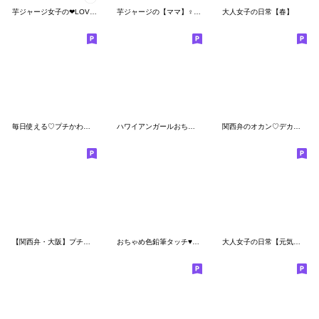
芋ジャージ女子の❤LOVE❤
芋ジャージの【ママ】♀決め関西弁
大人女子の日常【春】
毎日使える♡プチかわほっこりガール
ハワイアンガールおちゃめの10日目・関西弁
関西弁のオカン♡デカ文字
【関西弁・大阪】プチかわいい女子・主婦９
おちゃめ色鉛筆タッチ♥気持ち色々♥感情編
大人女子の日常【元気！体調気づかい】