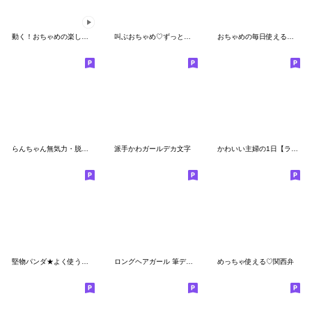
動く！おちゃめの楽しい会話♥気持ち色々
叫ぶおちゃめ♡ずっと使える毎日使える
おちゃめの毎日使える♡おもいやり関西弁編
らんちゃん無気力・脱力のち復活!!
派手かわガールデカ文字
かわいい主婦の1日【ラブラブ編2】
堅物パンダ★よく使うことば
ロングヘアガール 筆デカ文字
めっちゃ使える♡関西弁