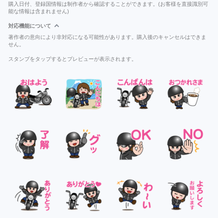
購入日付、登録国情報は制作者から確認することができます。(お客様を直接識別可
能な情報は含まれません)
対応機能について
著作者の意向により非対応になる可能性があります。購入後のキャンセルはできま
せん。
スタンプをタップするとプレビューが表示されます。