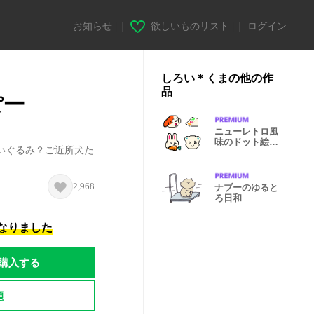
お知らせ
|
欲しいものリスト
|
ログイン
しろい＊くまの他の作
品
ぽー
ニューレトロ風
味のドット絵文
いぐるみ？ご近所犬た
字 ver.1.1
2,968
ナブーのゆると
ろ日和
になりました
購入する
題