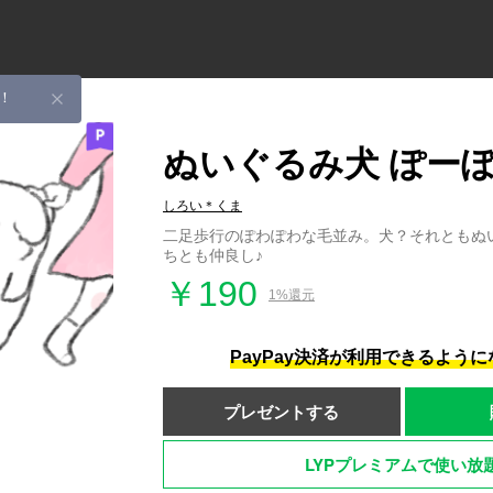
！
ぬいぐるみ犬 ぽー
しろい＊くま
二足歩行のぽわぽわな毛並み。犬？それともぬ
ちとも仲良し♪
￥190
1%還元
PayPay決済が利用できるよう
プレゼントする
LYPプレミアムで使い放