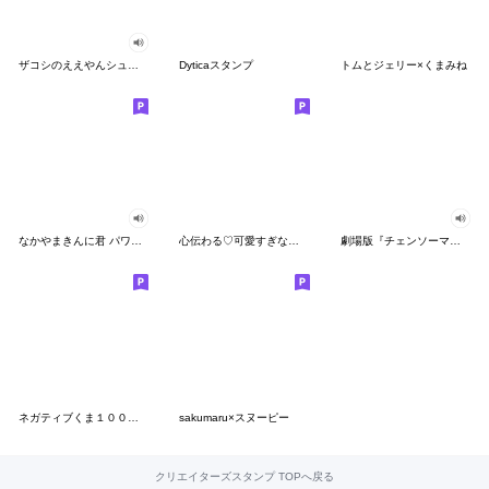
ザコシのええやんシューシュースタンプ
Dyticaスタンプ
トムとジェリー×くまみね
なかやまきんに君 パワー!!スタンプ
心伝わる♡可愛すぎない大人の長文スタンプ
劇場版『チェンソーマン レゼ篇』
ネガティブくま１００％ 憂鬱な一日
sakumaru×スヌーピー
クリエイターズスタンプ TOPへ戻る