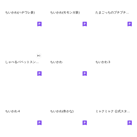
ちいかわ(ハチワレ多)
ちいかわ(モモンガ多)
たまごっちのプチプチおみせっち
しゃべるパペットスンスン
ちいかわ
ちいかわ３
ちいかわ４
ちいかわ(冬かな)
ミャクミャク 公式スタンプ第２弾