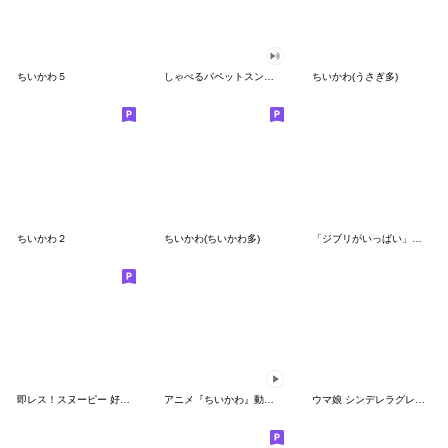
ちいかわ５
しゃべるパペットスンスン（GOOD）
ちいかわ(うさぎ多)
ちいかわ２
ちいかわ(ちいかわ多)
「ジブリがいっぱい」スタンプ
即レス！スヌーピー 好印象な長文スタンプ
アニメ『ちいかわ』動くLINEスタンプ vol.1
ウマ娘 シンデレラグレイ かんたんオグリ