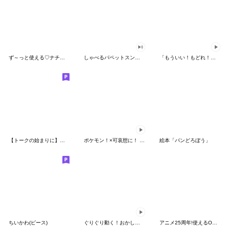
ず～っと使える♡ナチュラルガール
しゃべるパペットスンスン（HAPPY）
「もういい！もどれ！ピカチュウ！」
【トークの始まりに】ゆるカワ♪スヌーピー
ポケモン！×可哀想に！ ムチっとスタンプ
絵本「パンどろぼう」
ちいかわ(ピース)
ぐりぐり動く！おかしなポケモンスタンプ
アニメ25周年!使えるONE PIECEスタンプ