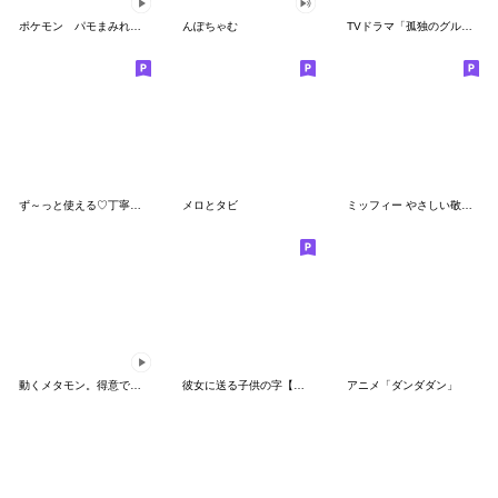
ポケモン パモまみれスタンプ
んぽちゃむ
TVドラマ「孤独のグルメ」
ず～っと使える♡丁寧な敬語お辞儀スタンプ
メロとタビ
ミッフィー やさしい敬語スタンプ
動くメタモン。得意でも苦手でもへんしん！
彼女に送る子供の字【カップル・彼氏】
アニメ「ダンダダン」