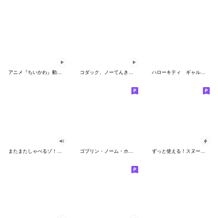
アニメ『ちいかわ』動くLINEスタンプ vol.2
コダック、ノーてんきに悩み中！
ハローキティ ギャルバイブス♡
またまたしゃべるゾ！クレヨンしんちゃん
ゴブリン・ノーム・ホーン
ずっと使える！スヌーピーのグリーティング