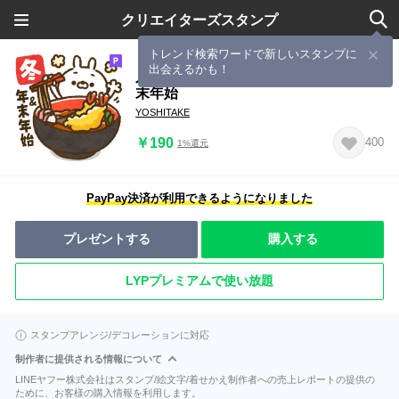
クリエイターズスタンプ
トレンド検索ワードで新しいスタンプに
出会えるかも！
人参うさぎ【冬】日常&イベント❄年
末年始
YOSHITAKE
￥190
400
1%還元
PayPay決済が利用できるようになりました
プレゼントする
購入する
LYPプレミアムで使い放題
スタンプアレンジ/デコレーションに対応
制作者に提供される情報について
LINEヤフー株式会社はスタンプ/絵文字/着せかえ制作者への売上レポートの提供の
ために、お客様の購入情報を利用します。