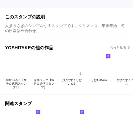
このスタンプの説明
人参うさぎのシンプルな冬スタンプです。クリスマス、年末年始、冬
の日常詰め合わせ。
YOSHITAKEの他の作品
もっと見る
何食べる？【飯
何食べる？【飯
とびだす！しば
しばいぬmix
とびだす！
テロ返信スタン
テロ返信スタン
いぬ2
こ
プ2】
プ】
関連スタンプ