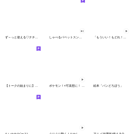
ず～っと使える♡ナチュラルガール
しゃべるパペットスンスン（HAPPY）
「もういい！もどれ！ピカチュウ！」
【トークの始まりに】ゆるカワ♪スヌーピー
ポケモン！×可哀想に！ ムチっとスタンプ
絵本「パンどろぼう」
ちいかわ(ピース)
ぐりぐり動く！おかしなポケモンスタンプ
アニメ25周年!使えるONE PIECEスタンプ