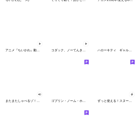
アニメ『ちいかわ』動くLINEスタンプ vol.2
コダック、ノーてんきに悩み中！
ハローキティ ギャルバイブス♡
またまたしゃべるゾ！クレヨンしんちゃん
ゴブリン・ノーム・ホーン
ずっと使える！スヌーピーのグリーティング