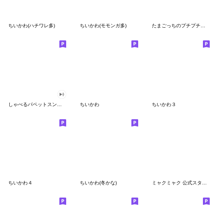
ちいかわ(ハチワレ多)
ちいかわ(モモンガ多)
たまごっちのプチプチおみせっち
しゃべるパペットスンスン
ちいかわ
ちいかわ３
ちいかわ４
ちいかわ(冬かな)
ミャクミャク 公式スタンプ第２弾