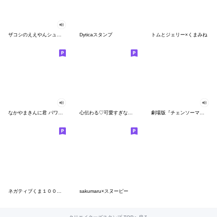
ザコシのええやんシューシュースタンプ
Dyticaスタンプ
トムとジェリー×くまみね
なかやまきんに君 パワー!!スタンプ
心伝わる♡可愛すぎない大人の長文スタンプ
劇場版『チェンソーマン レゼ篇』
ネガティブくま１００％ 憂鬱な一日
sakumaru×スヌーピー