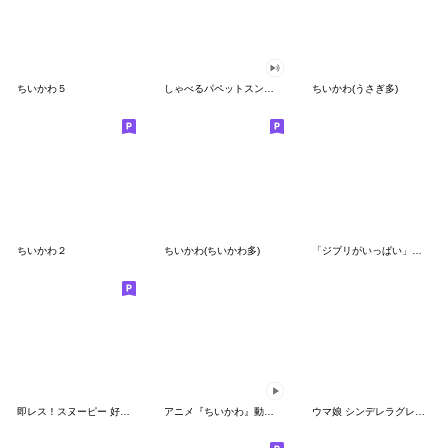
ちいかわ５
しゃべるパペットスンスン（GOOD）
ちいかわ(うさぎ多)
ちいかわ２
ちいかわ(ちいかわ多)
「ジブリがいっぱい」スタンプ
即レス！スヌーピー 好印象な長文スタンプ
アニメ『ちいかわ』動くLINEスタンプ vol.1
ウマ娘 シンデレラグレイ かんたんオグリ