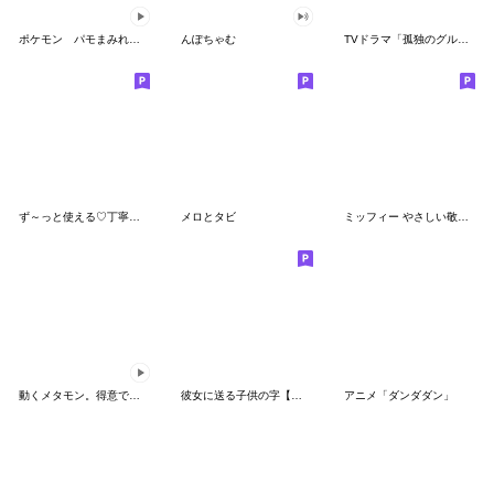
ポケモン パモまみれスタンプ
んぽちゃむ
TVドラマ「孤独のグルメ」
ず～っと使える♡丁寧な敬語お辞儀スタンプ
メロとタビ
ミッフィー やさしい敬語スタンプ
動くメタモン。得意でも苦手でもへんしん！
彼女に送る子供の字【カップル・彼氏】
アニメ「ダンダダン」