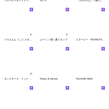
スヌーピー＆ウッドストック
ポパイ
『コボちゃん』一家の年末年始【再販】
ドラえもん うごくスポーツスタンプ
ムーミン 動く夏スタンプ
スヌーピー PEANUTS SPORTS
モンスターズ・インク ポップアップ
Pirako & friends
TALKING MAN