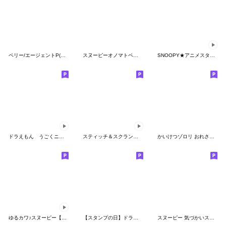
ペリー/エージェントP(ユニーク表情編)
スヌーピーオノマトペ（マーカースケッチ）
SNOOPY★アニメスタンプ
ドラえもん うごくニューレトロスタンプ
スティッチ＆スクランプ（ウィンター）
かいけつゾロリ おれさまスタンプ
ゆるカワ♪スヌーピー【お仕事編】
【スタンプの日】ドラえもん
スヌーピー 気づかいスタンプ