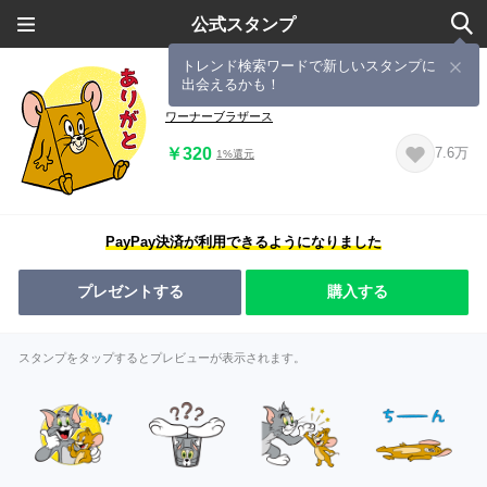
公式スタンプ
トレンド検索ワードで新しいスタンプに
出会えるかも！
トムとジェリー てんこもりスタンプ
ワーナーブラザース
￥320
7.6万
1%還元
PayPay決済が利用できるようになりました
プレゼントする
購入する
スタンプをタップするとプレビューが表示されます。