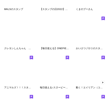
MALSのスタンプ
【スタンプの日2022】スヌーピー
くまのプーさん
クレヨンしんちゃん ～アドベンチャー編～
【毎日使える】ONEPIECEウタンプ
かいけつゾロリのスタンプ大さくせん
アニマルズ！！！スタンプ
毎日使える♪スヌーピー（文字なし）
動く！エイリアン（コミックポップ）