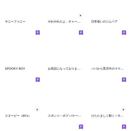
サニーファニー
やれやれだよ、チャーリー・ブラウン
日常使いのジムベア
SPOOKY BOY
お世話になっております。スタンプ
パパから育児中のママへ送るスタンプ
スヌーピー（80's）
スポンジ・ボブ バケーション
けたたましく動く！モンスターズ・インク