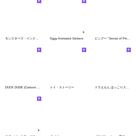
モンスターズ・インク (お仕事スタンプ)
Oggy Animated Stickers
ピングー "Sense of Pingu" スタンプ
DUCK DUDE (Cartoon Ver.)
トイ・ストーリー
ドラえもん ほっこりスタンプ