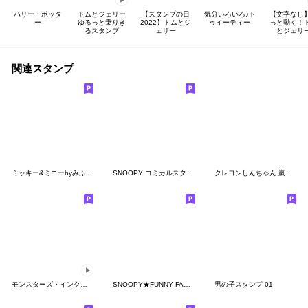
ハリー・ポッタ
トムとジェリー
【スタンプの日
気分いろいろ♪ト
【文字なし
ー
ゆるっと乗りき
2022】トムとジ
ゥイーティー
っと動く！
るスタンプ
ェリー
とジェリ
関連スタンプ
ミッキー&ミニーbyみふねたかし
SNOOPY コミカルスタンプ
クレヨンしんちゃん 嵐を呼ぶスタンプ！
モンスターズ・インク（キュート）
SNOOPY★FUNNY FACES
男の子スタンプ 01