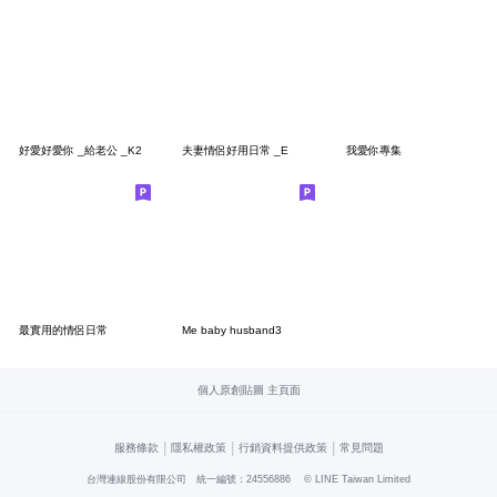
好愛好愛你 _給老公 _K2
夫妻情侶好用日常 _E
我愛你專集
最實用的情侶日常
Me baby husband3
個人原創貼圖 主頁面
|
|
|
服務條款
隱私權政策
行銷資料提供政策
常見問題
台灣連線股份有限公司 統一編號：24556886
© LINE Taiwan Limited