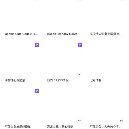
Boobie Cute Couple (Taiwan Version)
Boobie Monday (Taiwan Version)
完美情人甜蜜登場(要幸福一輩子喔)
海榴槤心花怒放
我們 01 (3D情侶)
七彩情侶
可愛白兔好愛好愛你
調皮女孩：開心時刻
可愛老公：人夫的心情大聲說