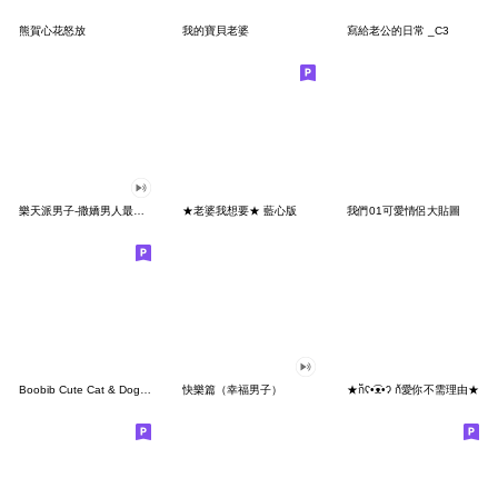
熊賀心花怒放
我的寶貝老婆
寫給老公的日常 _C3
樂天派男子-撒嬌男人最好命
★老婆我想要★ 藍心版
我們01可愛情侶大貼圖
Boobib Cute Cat & Dog (Taiwan Version)
快樂篇（幸福男子）
★ก็ʕ•͡ᴥ•ʔ ก้愛你不需理由★