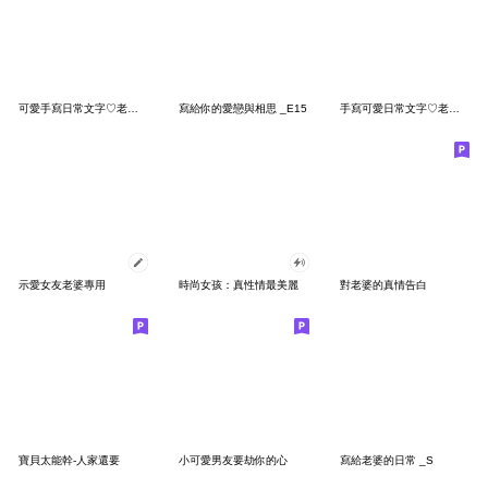
可愛手寫日常文字♡老婆♡
寫給你的愛戀與相思 _E15
手寫可愛日常文字♡老婆♡
示愛女友老婆專用
時尚女孩：真性情最美麗
對老婆的真情告白
寶貝太能幹-人家還要
小可愛男友要劫你的心
寫給老婆的日常 _S