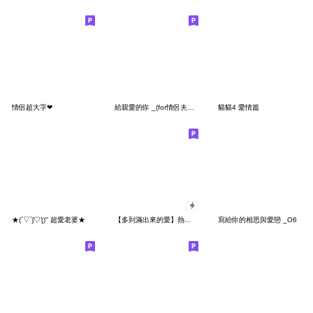
情侶超大字❤
給親愛的你 _(for情侶夫妻) _E6
貓貓4 愛情篇
★(´▽`ʃ♡ƪ)" 超愛老婆★
【多到滿出來的愛】熱戀❤熊熊
寫給你的相思與愛戀 _O6