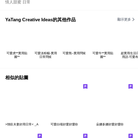
情人甜蜜 日常
YaTang Creative Ideas的其他作品
顯示更多
可愛虎**實用貼
可愛淡粉貓-實用
可愛熊--實用問候
可愛牛**實用貼
超實用生活
圖**
日常問候
圖**
用語-可愛
相似的貼圖
>情侶夫妻好用日常< _A
可愛白喵好愛好愛你
朵娜多娜好愛好愛你