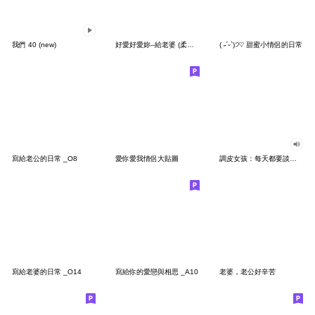
我們 40 (new)
好愛好愛妳--給老婆 (柔情版)
( ˶ˊᵕˋ)੭♡ 甜蜜小情侶的日常
寫給老公的日常 _O8
愛你愛我情侶大貼圖
調皮女孩：每天都要談戀愛2
寫給老婆的日常 _O14
寫給你的愛戀與相思 _A10
老婆，老公好辛苦