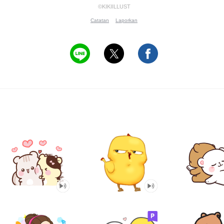
©KIKIILLUST
Catatan
Laporkan