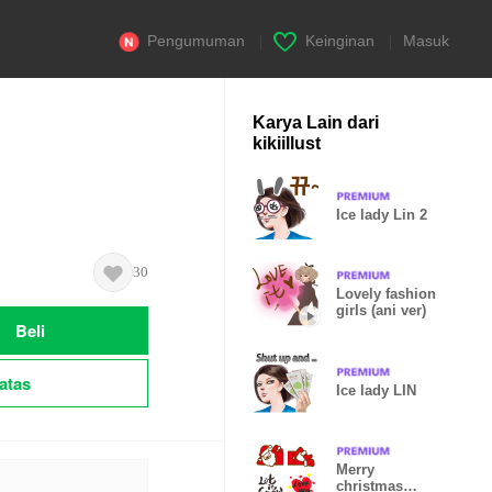
Pengumuman
|
Keinginan
|
Masuk
Karya Lain dari
kikiillust
Ice lady Lin 2
30
Lovely fashion
girls (ani ver)
Beli
atas
Ice lady LIN
Merry
christmas