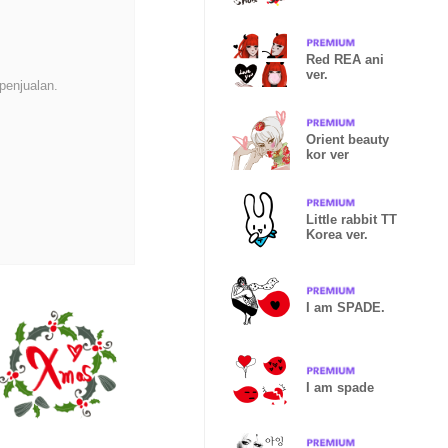
emoji
Red REA ani
ver.
penjualan.
Orient beauty
kor ver
Little rabbit TT
Korea ver.
I am SPADE.
I am spade