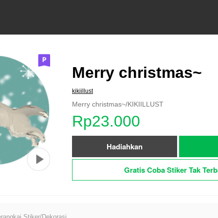
Merry christmas~
kikiillust
Merry christmas~/KIKIILLUST
Rp23.000
Hadiahkan
Gratis Coba Stiker Tak Terb
angkai Stiker/Dekorasi