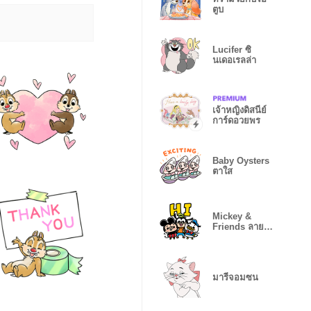
ตูบ
Lucifer ซิ
นเดอเรลล่า
เจ้าหญิงดิสนีย์
การ์ดอวยพร
Baby Oysters
ตาใส
Mickey &
Friends ลาย
เส้น igarashi
yuri♪
มารีจอมซน