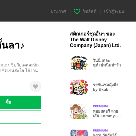
ประกาศ
|
วิชลิสต์
|
เข้าสู่ระบบ
สติกเกอร์ชุดอื่นๆ ของ
The Walt Disney
ั้นลา♪
Company (Japan) Ltd.
วินนี่ เดอะ
วนะ♪ ชิปกับเดลจะทัก
พูห์♪นุ่มนิ่มน่ารัก
างชัดเจนสะใจ ใช้งาน
ราพันเซลมุ้งมิ้ง
by Bkub
ซื้อ
ทอยสตอรี่ ลาย
!
เส้น Lommy♪
ฉลอง 30 ปี
ทรามวัยกับไอ้