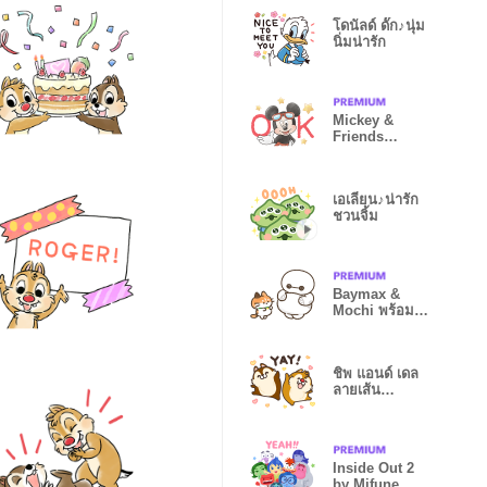
โดนัลด์ ดั๊ก♪นุ่ม
นิ่มน่ารัก
Mickey &
Friends
ซัมเมอร์
เอเลี่ยน♪น่ารัก
ชวนจิ้ม
Baymax &
Mochi พร้อม
ดูแลสุขภาพคุณ
ชิพ แอนด์ เดล
ลายเส้น
mofuya♪
Inside Out 2
by Mifune