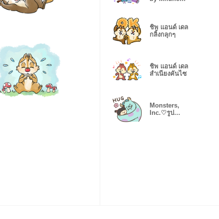
Takashi
ชิพ แอนด์ เดล
กลิ้งกลุกๆ
ชิพ แอนด์ เดล
สำเนียงคันไซ
Monsters,
Inc.♡รูป
mojiji♪น่ารัก
อบอุ่นใจ